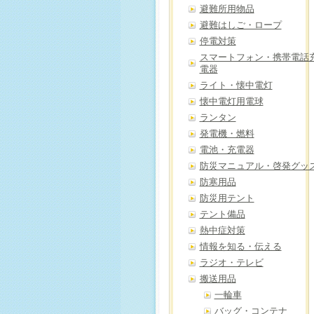
避難所用物品
避難はしご・ロープ
停電対策
スマートフォン・携帯電話
電器
ライト・懐中電灯
懐中電灯用電球
ランタン
発電機・燃料
電池・充電器
防災マニュアル・啓発グッ
防寒用品
防災用テント
テント備品
熱中症対策
情報を知る・伝える
ラジオ・テレビ
搬送用品
一輪車
バッグ・コンテナ