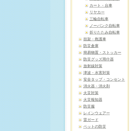
カート・台車
リヤカー
三輪自転車
ノーパンク自転車
折りたたみ自転車
担架・救護車
防災倉庫
簡易物置・ストッカー
防災グッズ用什器
放射線対策
津波・水害対策
安全タップ・コンセント
消火器・消火剤
火災対策
火災報知器
防災服
レインウェアー
雷ガード
ペットの防災