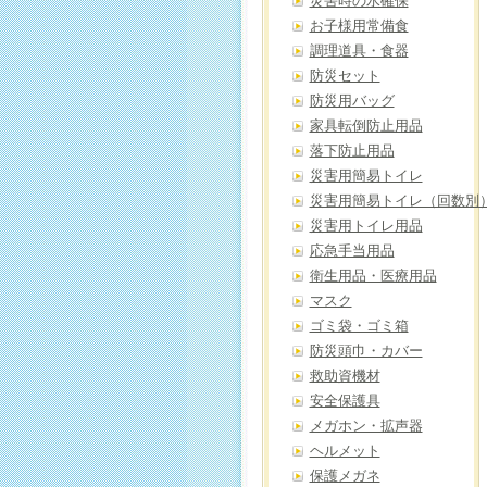
災害時の水確保
お子様用常備食
調理道具・食器
防災セット
防災用バッグ
家具転倒防止用品
落下防止用品
災害用簡易トイレ
災害用簡易トイレ（回数別
災害用トイレ用品
応急手当用品
衛生用品・医療用品
マスク
ゴミ袋・ゴミ箱
防災頭巾・カバー
救助資機材
安全保護具
メガホン・拡声器
ヘルメット
保護メガネ