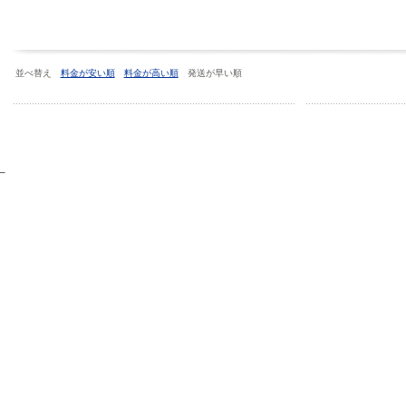
並べ替え
料金が安い順
料金が高い順
発送が早い順
）