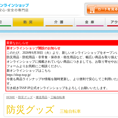
重要なおしらせ
新オンラインショップ開設のお知らせ
このたび、2026年6月30日（火）より、新しいオンラインショップをオープン
防災用品・防犯用品・非常食・保存水・衛生用品など、幅広い商品を取り揃え
オンラインショップに掲載されていない商品につきましても、お取り寄せやお
フォームよりお気軽にご相談ください。
新オンラインショップはこちら
https://shop.tssp.jp/
今後も商品ラインナップや情報を随時更新し、より便利で安心してご利用いた
す。
引き続きTSSP.JP公式オンラインショップをよろしくお願いいたします。
HOME
>
防災グッズ
>
搬送用品
>
三輪自転車
防災グッズ
三輪自転車