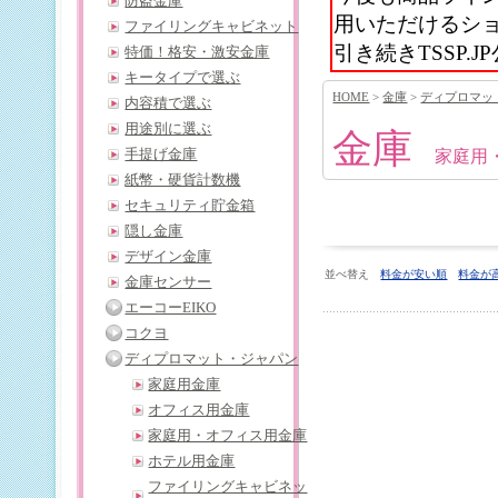
防盗金庫
用いただけるシ
ファイリングキャビネット
引き続きTSSP
特価！格安・激安金庫
キータイプで選ぶ
HOME
>
金庫
>
ディプロマッ
内容積で選ぶ
用途別に選ぶ
金庫
手提げ金庫
家庭用
紙幣・硬貨計数機
セキュリティ貯金箱
隠し金庫
デザイン金庫
並べ替え
料金が安い順
料金が
金庫センサー
エーコーEIKO
コクヨ
ディプロマット・ジャパン
家庭用金庫
オフィス用金庫
家庭用・オフィス用金庫
ホテル用金庫
ファイリングキャビネッ