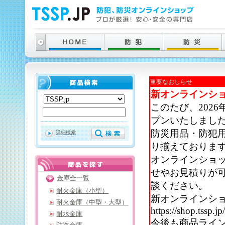
重要なおしらせ
新オンラインシ
このたび、202
プンいたしまし
防災用品・防犯
詳細検索
り揃えておりま
オンラインショ
せやお見積りが
金庫全一覧
談ください。
耐火金庫（小型）
新オンラインシ
耐火金庫（中型・大型）
https://shop.tssp.jp
耐水金庫
今後も商品ライ