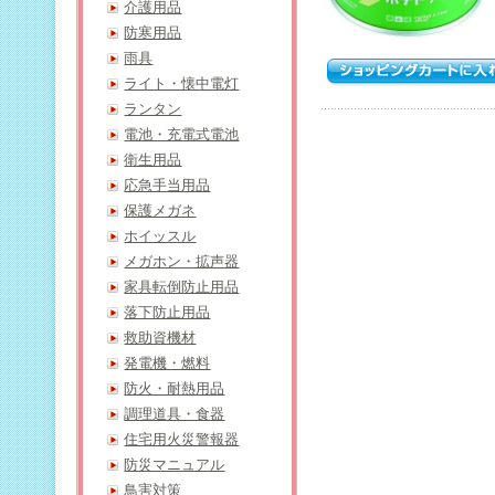
介護用品
防寒用品
雨具
ライト・懐中電灯
ランタン
電池・充電式電池
衛生用品
応急手当用品
保護メガネ
ホイッスル
メガホン・拡声器
家具転倒防止用品
落下防止用品
救助資機材
発電機・燃料
防火・耐熱用品
調理道具・食器
住宅用火災警報器
防災マニュアル
鳥害対策