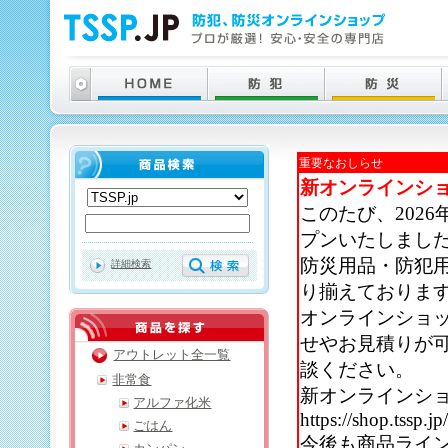
重要なおしらせ
新オンラインシ
このたび、202
プンいたしまし
防災用品・防犯
詳細検索
り揃えておりま
オンラインショ
せやお見積りが
アウトレット全一覧
談ください。
非常食
新オンラインシ
アルファ化米
https://shop.tssp.jp
ごはん
今後も商品ライ