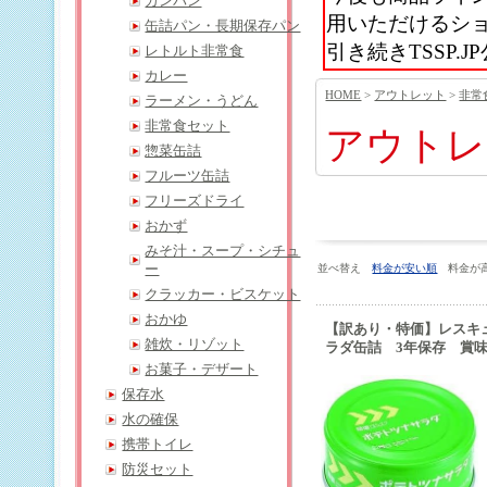
カンパン
用いただけるシ
缶詰パン・長期保存パン
引き続きTSSP
レトルト非常食
カレー
HOME
>
アウトレット
>
非常
ラーメン・うどん
非常食セット
アウトレ
惣菜缶詰
フルーツ缶詰
フリーズドライ
おかず
みそ汁・スープ・シチュ
ー
並べ替え
料金が安い順
料金が
クラッカー・ビスケット
おかゆ
【訳あり・特価】レスキ
雑炊・リゾット
ラダ缶詰 3年保存 賞味期
お菓子・デザート
保存水
水の確保
携帯トイレ
防災セット