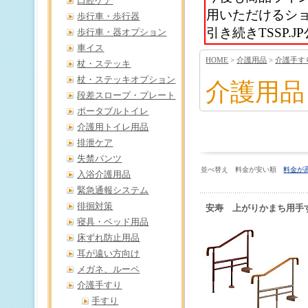
口腔ケア
用いただけるシ
歩行車・歩行器
引き続きTSSP
歩行車・器オプション
車イス
HOME
>
介護用品
>
介護手す
杖・ステッキ
杖・ステッキオプション
介護用品
段差スロープ・プレート
ポータブルトイレ
介護用トイレ用品
排泄ケア
失禁パンツ
並べ替え 料金が安い順
料金が
入浴介護用品
緊急通報システム
徘徊対策
安寿 上がりかまち用手すり
寝具・ベッド用品
床ずれ防止用品
耳が遠い方向け
メガネ、ルーペ
介護手すり
手すり