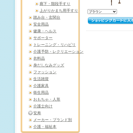
廊下・階段手すり
上がりかまち用手すり
踏み台・玄関台
安全用品
健康・ヘルス
サポーター
トレーニング・リハビリ
介護予防・レクリエーション
衣料品
身だしなみグッズ
ファッション
生活雑貨
介護家具
衛生用品
おもちゃ・人形
介護士向け
安寿
メーカー・ブランド別
介護・福祉本