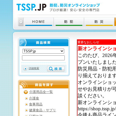
重要なおしらせ
新オンラインシ
このたび、202
プンいたしまし
防災用品・防犯
詳細検索
り揃えておりま
オンラインショ
せやお見積りが
介護用品全一覧
談ください。
介護食
新オンラインシ
食事用品
https://shop.tssp.jp
健康食品・サプリ
今後も商品ライ