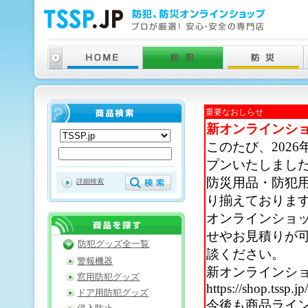
重要なおしらせ
新オンラインシ
このたび、202
プンいたしまし
防災用品・防犯
詳細検索
り揃えておりま
オンラインショ
せやお見積りが
防犯グッズ全一覧
談ください。
警報機器
新オンラインシ
窓用防犯グッズ
https://shop.tssp.jp
ドア用防犯グッズ
今後も商品ライ