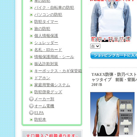
車の防犯
バイク・自転車の防犯
パソコンの防犯
防犯タイマー
旅の防犯
個人情報保護
シュレッダー
名札・IDカード
情報保護用紙・シール
振込詐欺対策
キーボックス・カギ保管箱
TAKEX防弾・防刃ベス
ドアホン
ャツタイプ 前面・背面パネ
20F/B
家庭用警備システム
防犯啓発グッズ
メーカー別
オーム電機
ELPA
防犯本