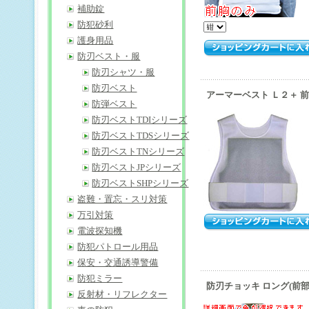
補助錠
防犯砂利
護身用品
防刃ベスト・服
防刃シャツ・服
防刃ベスト
アーマーベスト Ｌ２＋ 
防弾ベスト
防刃ベストTDIシリーズ
防刃ベストTDSシリーズ
防刃ベストTNシリーズ
防刃ベストJPシリーズ
防刃ベストSHPシリーズ
盗難・置忘・スリ対策
万引対策
電波探知機
防犯パトロール用品
保安・交通誘導警備
防犯ミラー
防刃チョッキ ロング(前
反射材・リフレクター