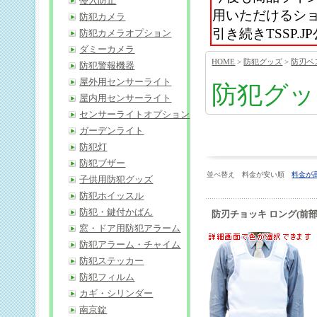
侵入防止
用いただけるシ
防犯カメラ
引き続きTSSP
防犯カメラオプション
ダミーカメラ
HOME
>
防犯グッズ
>
防刃ベ
防犯警報機器
屋外用センサーライト
防犯グッ
屋内用センサーライト
センサーライトオプション
ガーデンライト
防犯灯
防犯ブザー
並べ替え 料金が安い順
料金が
子供用防犯グッズ
防犯ホイッスル
防犯・鍵付かばん
防刃チョッキ ロング(前
窓・ドア用防犯アラーム
防犯アラーム・チャイム
防犯ステッカー
防犯フィルム
カギ・シリンダー
南京錠