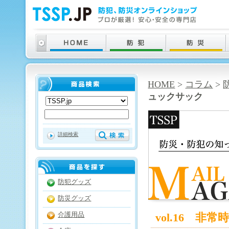
HOME
>
コラム
>
ュックサック
詳細検索
防犯グッズ
防災グッズ
介護用品
vol.16 