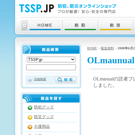
HOME
>
報道資料
>
2008年6月
OLmaunual
OLmanualの読
詳細検索
しました。
防犯グッズ
防災グッズ
介護用品