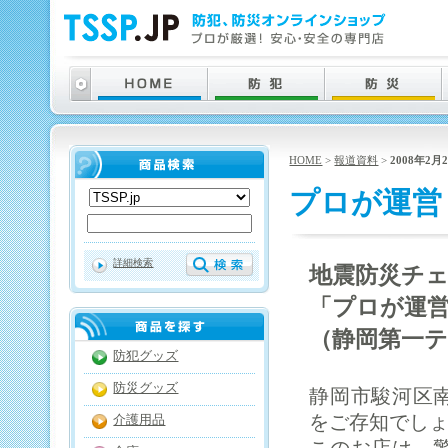
HOME
>
報道資料
>
2008年2月
プロが運営
詳細検索
地震防災チ
「プロが運
（静岡第一テレ
防犯グッズ
防災グッズ
静岡市駿河区
をご存知でし
介護用品