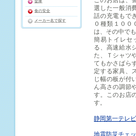
このお店は、
金庫
選した一般消
食の安全
話の充電もで
メーカー名で探す
０種類１００
は、その中で
簡易トイレセ
る、高速給水
た、Ｔシャツ
てもかさばら
定する家具、
じ幅の板が付
ん高さの調節
す。このお店
す。
静岡第一テレ
地震防災チェ