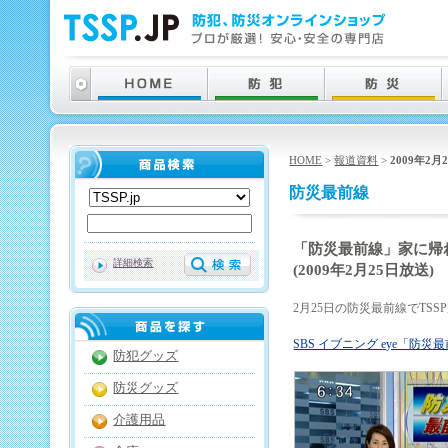
HOME
>
報道資料
>
2009年2月
防災最前線
「防災最前線」家に帰
詳細検索
(2009年2月25日放送)
2月25日の防災最前線でTS
SBS イブニング eye「防災
防犯グッズ
防災グッズ
介護用品