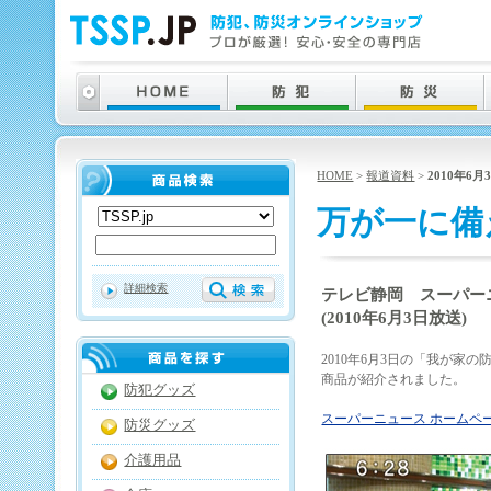
HOME
>
報道資料
>
2010年6月
万が一に備
詳細検索
テレビ静岡 スーパー
(2010年6月3日放送)
2010年6月3日の「我が家
商品が紹介されました。
防犯グッズ
スーパーニュース ホームペ
防災グッズ
介護用品