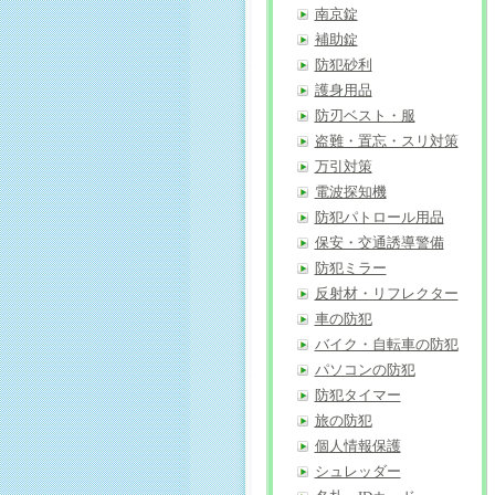
南京錠
補助錠
防犯砂利
護身用品
防刃ベスト・服
盗難・置忘・スリ対策
万引対策
電波探知機
防犯パトロール用品
保安・交通誘導警備
防犯ミラー
反射材・リフレクター
車の防犯
バイク・自転車の防犯
パソコンの防犯
防犯タイマー
旅の防犯
個人情報保護
シュレッダー