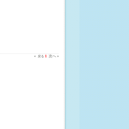
«
1
次へ »
戻る