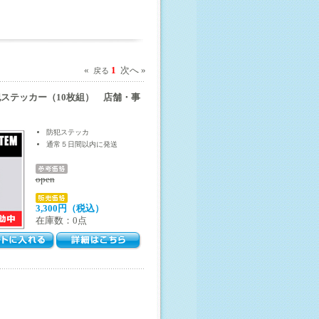
«
1
次へ »
戻る
ステッカー（10枚組） 店舗・事
防犯ステッカ
通常５日間以内に発送
open
3,300円（税込）
在庫数：0点