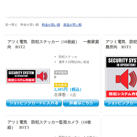
並べ替え 料金が安い順
料金が高い順
発送が早い順
アツミ電気 防犯ステッカー（10枚組） 一般家庭
アツミ電気 防犯
向 BST2
務所向 BST1
防犯ステッカ
通常５日間以内に発送
0
2,305円（税込）
在庫数：1点
アツミ電気 防犯ステッカー監視カメラ（10枚
組） BST3