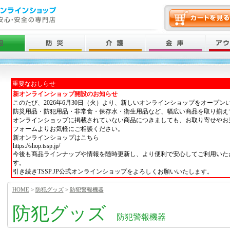
重要なおしらせ
新オンラインショップ開設のお知らせ
このたび、2026年6月30日（火）より、新しいオンラインショップをオープン
防災用品・防犯用品・非常食・保存水・衛生用品など、幅広い商品を取り揃え
オンラインショップに掲載されていない商品につきましても、お取り寄せやお
フォームよりお気軽にご相談ください。
新オンラインショップはこちら
https://shop.tssp.jp/
今後も商品ラインナップや情報を随時更新し、より便利で安心してご利用いた
す。
引き続きTSSP.JP公式オンラインショップをよろしくお願いいたします。
HOME
>
防犯グッズ
>
防犯警報機器
防犯グッズ
防犯警報機器