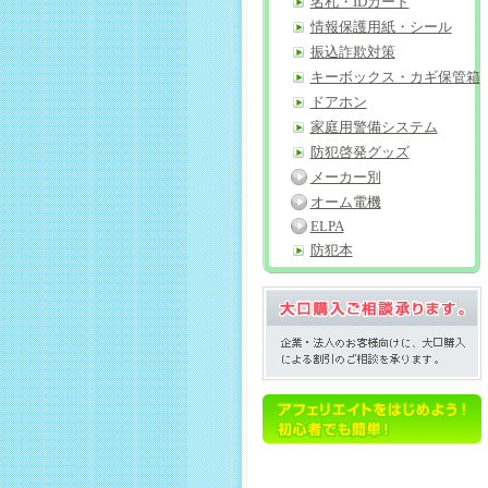
名札・IDカード
情報保護用紙・シール
振込詐欺対策
キーボックス・カギ保管箱
ドアホン
家庭用警備システム
防犯啓発グッズ
メーカー別
オーム電機
ELPA
防犯本