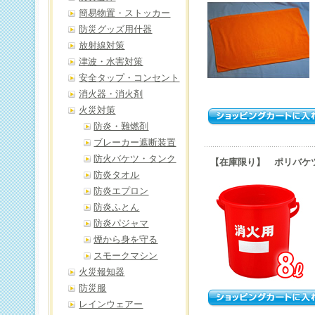
簡易物置・ストッカー
防災グッズ用什器
放射線対策
津波・水害対策
安全タップ・コンセント
消火器・消火剤
火災対策
防炎・難燃剤
ブレーカー遮断装置
防火バケツ・タンク
【在庫限り】 ポリバケツ
防炎タオル
防炎エプロン
防炎ふとん
防炎パジャマ
煙から身を守る
スモークマシン
火災報知器
防災服
レインウェアー