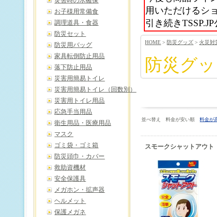
災害時の水確保
用いただけるシ
お子様用常備食
引き続きTSSP
調理道具・食器
防災セット
HOME
>
防災グッズ
>
火災対
防災用バッグ
家具転倒防止用品
防災グッ
落下防止用品
災害用簡易トイレ
災害用簡易トイレ（回数別）
災害用トイレ用品
応急手当用品
並べ替え 料金が安い順
料金が
衛生用品・医療用品
マスク
ゴミ袋・ゴミ箱
スモークシャットアウト
防災頭巾・カバー
救助資機材
安全保護具
メガホン・拡声器
ヘルメット
保護メガネ