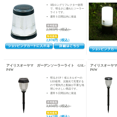
3段ロングリフレクター使用
で、明るさに優れたソーラー
ライトです。
通常５日間以内に発送
2,985円（税込）
2,970円（税込）
アイリスオーヤマ ガーデンソーラーライト GSL-
アイリスオーヤマ
P4W
P6W
明るさUP！省エネルギーの
LED使用、太陽光で充電する
ので電気代と配線が不要な地
球にやさしい商品です。
通常５日間以内に発送
3,850円（税込）
3,647円（税込）