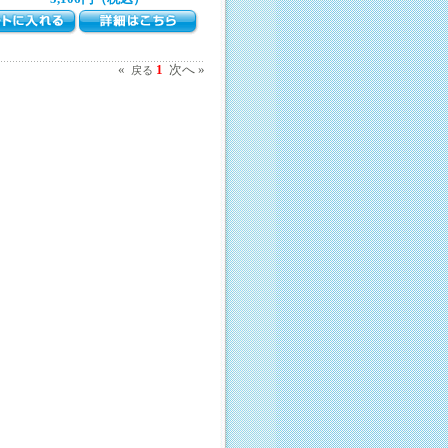
«
1
次へ »
戻る