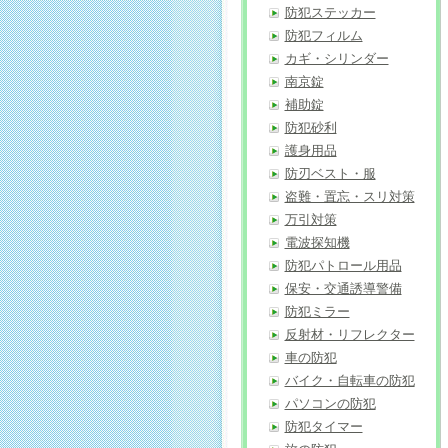
防犯ステッカー
防犯フィルム
カギ・シリンダー
南京錠
補助錠
防犯砂利
護身用品
防刃ベスト・服
盗難・置忘・スリ対策
万引対策
電波探知機
防犯パトロール用品
保安・交通誘導警備
防犯ミラー
反射材・リフレクター
車の防犯
バイク・自転車の防犯
パソコンの防犯
防犯タイマー