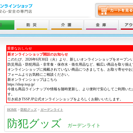
重要なおしらせ
新オンラインショップ開設のお知らせ
このたび、2026年6月30日（火）より、新しいオンラインショップをオープン
防災用品・防犯用品・非常食・保存水・衛生用品など、幅広い商品を取り揃え
オンラインショップに掲載されていない商品につきましても、お取り寄せやお
フォームよりお気軽にご相談ください。
新オンラインショップはこちら
https://shop.tssp.jp/
今後も商品ラインナップや情報を随時更新し、より便利で安心してご利用いた
す。
引き続きTSSP.JP公式オンラインショップをよろしくお願いいたします。
HOME
>
防犯グッズ
>
ガーデンライト
防犯グッズ
ガーデンライト