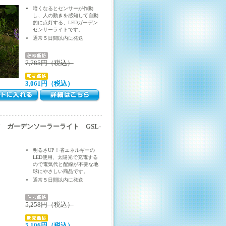
暗くなるとセンサーが作動
し、人の動きを感知して自動
的に点灯する、LEDガーデン
センサーライトです。
通常５日間以内に発送
7,785円（税込）
3,061円（税込）
 ガーデンソーラーライト GSL-
明るさUP！省エネルギーの
LED使用、太陽光で充電する
ので電気代と配線が不要な地
球にやさしい商品です。
通常５日間以内に発送
5,258円（税込）
5,106円（税込）