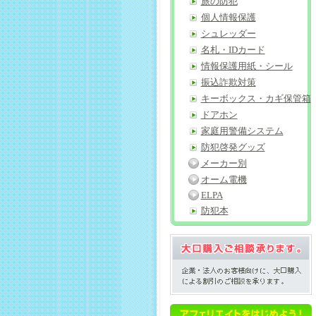
旅の防犯
個人情報保護
シュレッダー
名札・IDカード
情報保護用紙・シール
振込詐欺対策
キーボックス・カギ保管箱
ドアホン
家庭用警備システム
防犯啓発グッズ
メーカー別
オーム電機
ELPA
防犯本