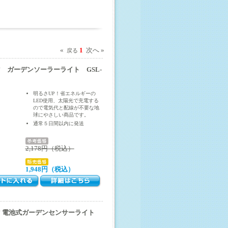
«
1
次へ »
戻る
 ガーデンソーラーライト GSL-
明るさUP！省エネルギーの
LED使用、太陽光で充電する
ので電気代と配線が不要な地
球にやさしい商品です。
通常５日間以内に発送
2,178円（税込）
1,948円（税込）
 電池式ガーデンセンサーライト