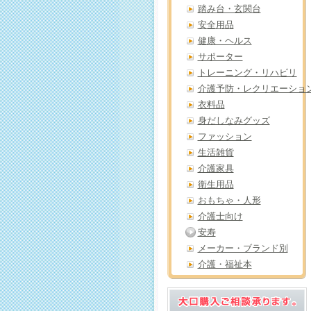
踏み台・玄関台
安全用品
健康・ヘルス
サポーター
トレーニング・リハビリ
介護予防・レクリエーショ
衣料品
身だしなみグッズ
ファッション
生活雑貨
介護家具
衛生用品
おもちゃ・人形
介護士向け
安寿
メーカー・ブランド別
介護・福祉本