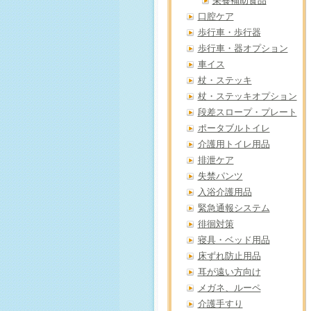
栄養補助食品
口腔ケア
歩行車・歩行器
歩行車・器オプション
車イス
杖・ステッキ
杖・ステッキオプション
段差スロープ・プレート
ポータブルトイレ
介護用トイレ用品
排泄ケア
失禁パンツ
入浴介護用品
緊急通報システム
徘徊対策
寝具・ベッド用品
床ずれ防止用品
耳が遠い方向け
メガネ、ルーペ
介護手すり