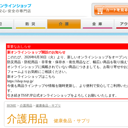
重要なおしらせ
新オンラインショップ開設のお知らせ
このたび、2026年6月30日（火）より、新しいオンラインショップをオープン
防災用品・防犯用品・非常食・保存水・衛生用品など、幅広い商品を取り揃え
オンラインショップに掲載されていない商品につきましても、お取り寄せやお
フォームよりお気軽にご相談ください。
新オンラインショップはこちら
https://shop.tssp.jp/
今後も商品ラインナップや情報を随時更新し、より便利で安心してご利用いた
す。
引き続きTSSP.JP公式オンラインショップをよろしくお願いいたします。
HOME
>
介護用品
>
健康食品・サプリ
介護用品
健康食品・サプリ