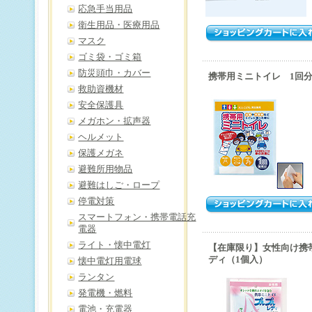
応急手当用品
衛生用品・医療用品
マスク
ゴミ袋・ゴミ箱
防災頭巾・カバー
携帯用ミニトイレ 1回
救助資機材
安全保護具
メガホン・拡声器
ヘルメット
保護メガネ
避難所用物品
避難はしご・ロープ
停電対策
スマートフォン・携帯電話充
電器
ライト・懐中電灯
【在庫限り】女性向け携
ディ（1個入）
懐中電灯用電球
ランタン
発電機・燃料
電池・充電器