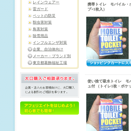
レインウェアー
携帯トイレ モバイル・ポケ
雷ガード
プ×1枚入）
ペットの防災
獣虫害対策
鳥害対策
除雪用品
インフルエンザ対策
企業、自治体向け
メーカー・ブランド別
東京都葛飾福祉工場
使い捨て吸水トイレ モ
ュ付 （トイレ1枚・ポケ