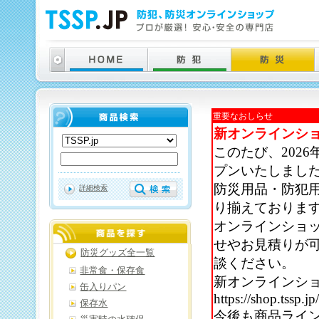
重要なおしらせ
新オンラインシ
このたび、202
プンいたしまし
防災用品・防犯
詳細検索
り揃えておりま
オンラインショ
せやお見積りが
防災グッズ全一覧
談ください。
非常食・保存食
新オンラインシ
缶入りパン
https://shop.tssp.jp
保存水
今後も商品ライ