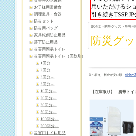
災害時の水確保
用いただけるシ
お子様用常備食
引き続きTSSP
調理道具・食器
防災セット
HOME
>
防災グッズ
>
災害用
防災用バッグ
家具転倒防止用品
防災グッ
落下防止用品
災害用簡易トイレ
災害用簡易トイレ（回数別）
1回分
2回分
並べ替え 料金が安い順
料金が
3回分～
5回分～
10回分～
【在庫限り】 携帯トイ
20回分～
30回分～
50回分～
100回分～
200回分～
災害用トイレ用品