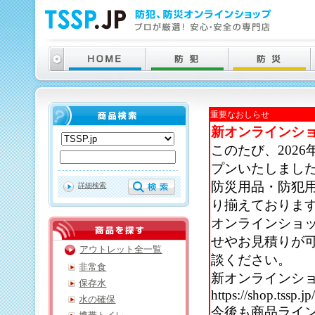
重要なおしらせ
新オンラインシ
このたび、202
プンいたしまし
防災用品・防犯
詳細検索
り揃えておりま
オンラインショ
せやお見積りが
アウトレット全一覧
談ください。
非常食
新オンラインシ
保存水
https://shop.tssp.jp
水の確保
今後も商品ライ