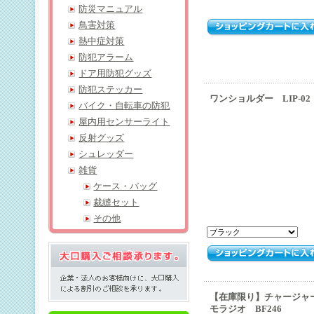
防災マニュアル
鳥害対策
熱中症対策
防犯アラーム
ドア用防犯グッズ
防犯ステッカー
ワンショルダー LIP-02
バイク・自転車の防犯
屋内用センサーライト
反射グッズ
シュレッダー
雑貨
ケース・バッグ
裁縫セット
その他
【在庫限り】チャージャ
モラジオ BF246