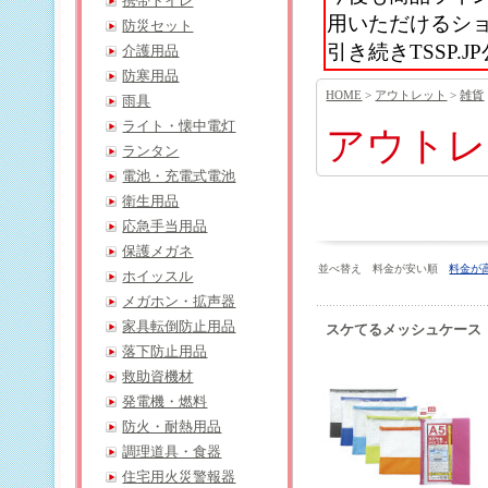
携帯トイレ
用いただけるシ
防災セット
引き続きTSSP
介護用品
防寒用品
HOME
>
アウトレット
>
雑貨
雨具
ライト・懐中電灯
アウトレ
ランタン
電池・充電式電池
衛生用品
応急手当用品
保護メガネ
並べ替え 料金が安い順
料金が
ホイッスル
メガホン・拡声器
家具転倒防止用品
スケてるメッシュケース
落下防止用品
救助資機材
発電機・燃料
防火・耐熱用品
調理道具・食器
住宅用火災警報器