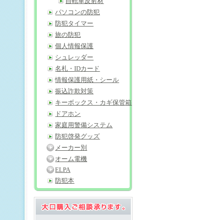
自転車反射材
パソコンの防犯
防犯タイマー
旅の防犯
個人情報保護
シュレッダー
名札・IDカード
情報保護用紙・シール
振込詐欺対策
キーボックス・カギ保管箱
ドアホン
家庭用警備システム
防犯啓発グッズ
メーカー別
オーム電機
ELPA
防犯本