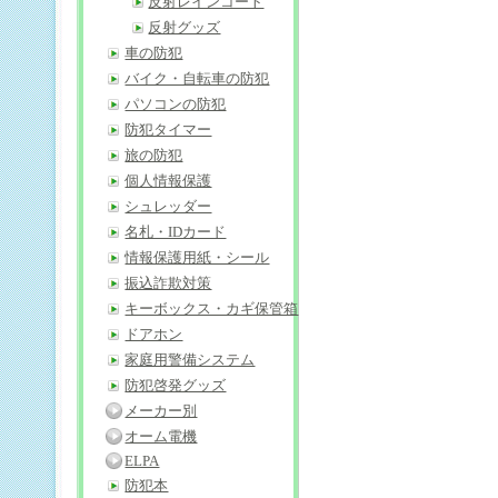
反射レインコート
反射グッズ
車の防犯
バイク・自転車の防犯
パソコンの防犯
防犯タイマー
旅の防犯
個人情報保護
シュレッダー
名札・IDカード
情報保護用紙・シール
振込詐欺対策
キーボックス・カギ保管箱
ドアホン
家庭用警備システム
防犯啓発グッズ
メーカー別
オーム電機
ELPA
防犯本