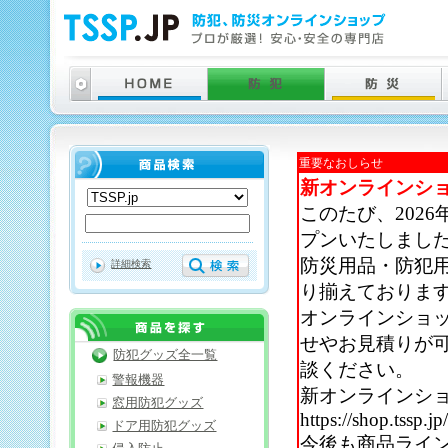
重要なおしらせ
新オンラインシ
このたび、202
プンいたしまし
防災用品・防犯
詳細検索
り揃えておりま
オンラインショ
せやお見積りが
防犯グッズ全一覧
談ください。
警報機器
新オンラインシ
窓用防犯グッズ
https://shop.tssp.jp
ドア用防犯グッズ
今後も商品ライ