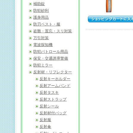
補助錠
防犯砂利
護身用品
防刃ベスト・服
盗難・置忘・スリ対策
万引対策
電波探知機
防犯パトロール用品
保安・交通誘導警備
防犯ミラー
反射材・リフレクター
反射キーホルダー
反射アームバンド
反射タスキ
反射ストラップ
反射シール
反射材付バッグ
反射服
反射傘