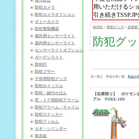
侵入防止
用いただけるシ
防犯カメラ
引き続きTSSP
防犯カメラオプション
ダミーカメラ
HOME
>
防犯グッズ
>
反射材
防犯警報機器
屋外用センサーライト
防犯グッ
屋内用センサーライト
センサーライトオプション
ガーデンライト
防犯灯
防犯ブザー
並べ替え 料金が安い順
料金が
子供用防犯グッズ
防犯ホイッスル
防犯・鍵付かばん
【在庫限り】 ポケモン
ア≫ POKE-18D
窓・ドア用防犯アラーム
防犯アラーム・チャイム
防犯ステッカー
防犯フィルム
カギ・シリンダー
南京錠