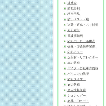
補助錠
防犯砂利
護身用品
防刃ベスト・服
盗難・置忘・スリ対策
万引対策
電波探知機
防犯パトロール用品
保安・交通誘導警備
防犯ミラー
反射材・リフレクター
車の防犯
バイク・自転車の防犯
パソコンの防犯
防犯タイマー
旅の防犯
個人情報保護
シュレッダー
名札・IDカード