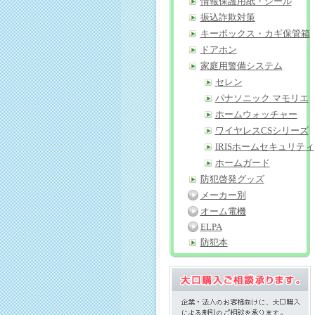
情報保護用紙・シール
振込詐欺対策
キーボックス・カギ保管箱
ドアホン
家庭用警備システム
セレン
パナソニック マモリエ
ホームウォッチャー
ワイヤレスCSシリーズ
IRISホームセキュリティ
ホームガード
防犯啓発グッズ
メーカー別
オーム電機
ELPA
防犯本