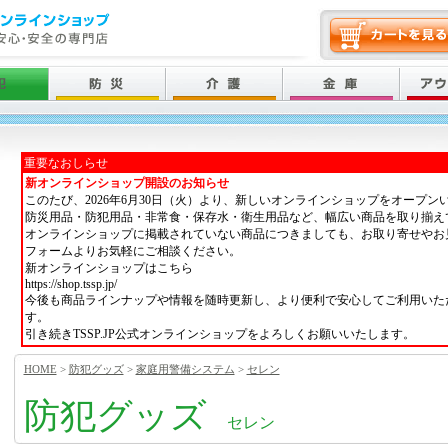
重要なおしらせ
新オンラインショップ開設のお知らせ
このたび、2026年6月30日（火）より、新しいオンラインショップをオープン
防災用品・防犯用品・非常食・保存水・衛生用品など、幅広い商品を取り揃え
オンラインショップに掲載されていない商品につきましても、お取り寄せやお
フォームよりお気軽にご相談ください。
新オンラインショップはこちら
https://shop.tssp.jp/
今後も商品ラインナップや情報を随時更新し、より便利で安心してご利用いた
す。
引き続きTSSP.JP公式オンラインショップをよろしくお願いいたします。
HOME
>
防犯グッズ
>
家庭用警備システム
>
セレン
防犯グッズ
セレン