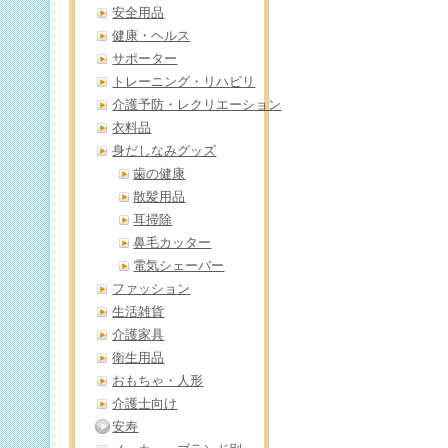
安全用品
健康・ヘルス
サポーター
トレーニング・リハビリ
介護予防・レクリエーション
衣料品
身だしなみグッズ
歯の健康
散髪用品
耳掃除
鼻毛カッター
電気シェーバー
ファッション
生活雑貨
介護家具
衛生用品
おもちゃ・人形
介護士向け
安寿