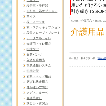
口腔ケア
用いただけるシ
歩行車・歩行器
引き続きTSSP
歩行車・器オプション
車イス
HOME
>
介護用品
>
身だしな
杖・ステッキ
杖・ステッキオプション
介護用品
段差スロープ・プレート
ポータブルトイレ
介護用トイレ用品
排泄ケア
失禁パンツ
並べ替え 料金が安い順
料金が
入浴介護用品
緊急通報システム
徘徊対策
寝具・ベッド用品
床ずれ防止用品
耳が遠い方向け
メガネ、ルーペ
介護手すり
踏み台・玄関台