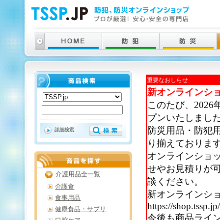
重要なおしらせ
新オンラインシ
このたび、202
プンいたしまし
防災用品・防犯
詳細検索
り揃えておりま
オンラインショ
せやお見積りが
介護用品全一覧
談ください。
介護食
新オンラインシ
食事用品
https://shop.tssp.jp
健康食品・サプリ
今後も商品ライ