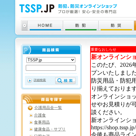
重要なおしらせ
新オンラインシ
このたび、202
プンいたしまし
防災用品・防犯
詳細検索
り揃えておりま
オンラインショ
せやお見積りが
介護用品全一覧
談ください。
介護食
新オンラインシ
食事用品
https://shop.tssp.jp
健康食品・サプリ
今後も商品ライ