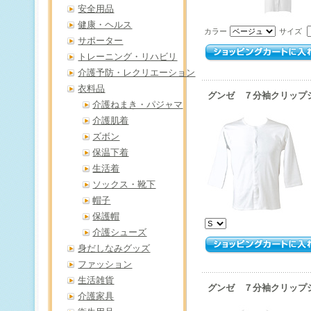
安全用品
健康・ヘルス
カラー
サイズ
サポーター
トレーニング・リハビリ
介護予防・レクリエーション
衣料品
グンゼ ７分袖クリッ
介護ねまき・パジャマ
介護肌着
ズボン
保温下着
生活着
ソックス・靴下
帽子
保護帽
介護シューズ
身だしなみグッズ
ファッション
生活雑貨
グンゼ ７分袖クリップ
介護家具