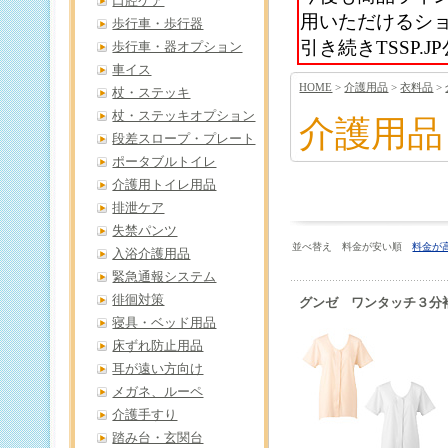
口腔ケア
用いただけるシ
歩行車・歩行器
引き続きTSSP
歩行車・器オプション
車イス
HOME
>
介護用品
>
衣料品
>
杖・ステッキ
杖・ステッキオプション
介護用品
段差スロープ・プレート
ポータブルトイレ
介護用トイレ用品
排泄ケア
失禁パンツ
並べ替え 料金が安い順
料金が
入浴介護用品
緊急通報システム
徘徊対策
グンゼ ワンタッチ３
寝具・ベッド用品
床ずれ防止用品
耳が遠い方向け
メガネ、ルーペ
介護手すり
踏み台・玄関台