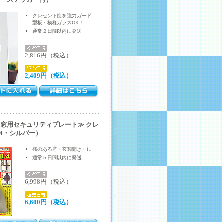
ギ・ステッカー付）
クレセント錠を強力ガード、
型板・模様ガラスOK！
通常２日間以内に発送
2,816円（税込）
2,409円（税込）
窓用セキュリティプレート≫ クレ
/4・シルバー）
桟のある窓・玄関開き戸に
通常５日間以内に発送
6,998円（税込）
6,600円（税込）