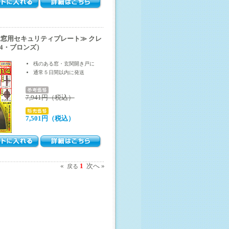
窓用セキュリティプレート≫ クレ
/4・ブロンズ）
桟のある窓・玄関開き戸に
通常５日間以内に発送
7,941円（税込）
7,501円（税込）
«
1
次へ »
戻る