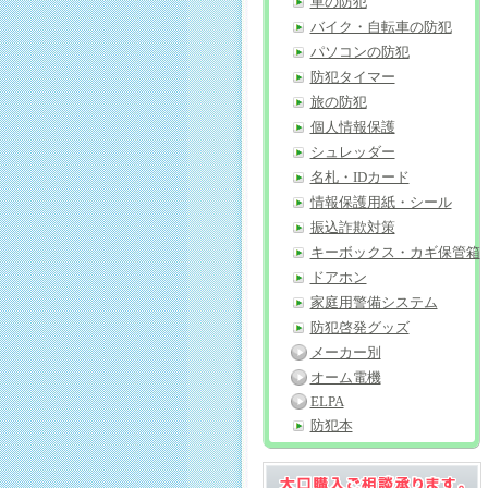
車の防犯
バイク・自転車の防犯
パソコンの防犯
防犯タイマー
旅の防犯
個人情報保護
シュレッダー
名札・IDカード
情報保護用紙・シール
振込詐欺対策
キーボックス・カギ保管箱
ドアホン
家庭用警備システム
防犯啓発グッズ
メーカー別
オーム電機
ELPA
防犯本