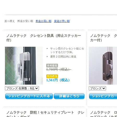
並べ替え 料金が安い順
料金が高い順
発送が早い順
ノムラテック クレセント防具（抑止ステッカー
ノムラテック 
付）
カー付）
サッシ窓のクレセント錠にセ
ットするだけでOK。
通常２日間以内に発送
1,760円（税込）
1,561円（税込）
ノムラテック 防犯！セキュリティプレート クレ
ノムラテック ロ