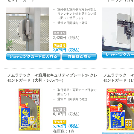
セント・ガード
ードロック（カ
室外側と室内側両方を外部よ
りクレセント錠を見えない様
に貼って使用します。
通常２日間以内に発送
2,420円（税込）
2,075円（税込）
ノムラテック ≪窓用セキュリティプレート≫ クレ
ノムラテック ≪
セントガード（大判・シルバー）
セントガード（1
取付簡単！両面テープ付きで
貼るだけ
通常２日間以内に発送
6,107円（税込）
5,762円（税込）
在庫数：1点