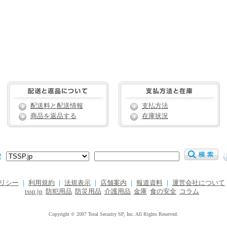
配送料と配送情報
支払方法
商品を返品する
在庫状況
索
リシー
｜
利用規約
｜
法規表示
｜
店舗案内
｜
報道資料
｜
運営会社について
tssp.jp
防犯用品
防災用品
介護用品
金庫
食の安全
コラム
Copyright © 2007 Total Security SP, Inc. All Rights Reserved.