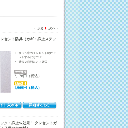
«
1
次へ »
戻る
クレセント防具（カギ・抑止ステッ
サッシ窓のクレセント錠にセ
ットするだけでOK。
通常２日間以内に発送
2,178円（税込）
1,969円（税込）
ック・抑止W効果！ クレセントガ