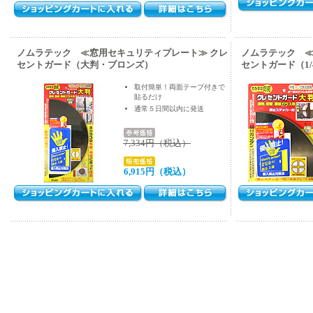
ノムラテック ≪窓用セキュリティプレート≫ クレ
ノムラテック ≪
セントガード（大判・ブロンズ）
セントガード（1
取付簡単！両面テープ付きで
貼るだけ
通常５日間以内に発送
7,334円（税込）
6,915円（税込）