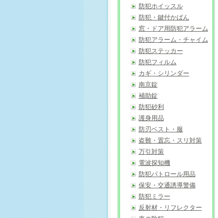
防犯ホイッスル
防犯・鍵付かばん
窓・ドア用防犯アラーム
防犯アラーム・チャイム
防犯ステッカー
防犯フィルム
カギ・シリンダー
南京錠
補助錠
防犯砂利
護身用品
防刃ベスト・服
盗難・置忘・スリ対策
万引対策
電波探知機
防犯パトロール用品
保安・交通誘導警備
防犯ミラー
反射材・リフレクター