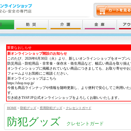
重要なおしらせ
新オンラインショップ開設のお知らせ
このたび、2026年6月30日（火）より、新しいオンラインショップをオープン
防災用品・防犯用品・非常食・保存水・衛生用品など、幅広い商品を取り揃え
オンラインショップに掲載されていない商品につきましても、お取り寄せやお
フォームよりお気軽にご相談ください。
新オンラインショップはこちら
https://shop.tssp.jp/
今後も商品ラインナップや情報を随時更新し、より便利で安心してご利用いた
す。
引き続きTSSP.JP公式オンラインショップをよろしくお願いいたします。
HOME
>
防犯グッズ
>
窓用防犯グッズ
>
クレセントガード
防犯グッズ
クレセントガード