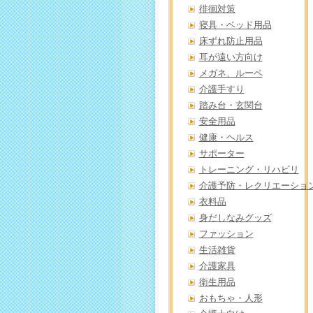
徘徊対策
寝具・ベッド用品
床ずれ防止用品
耳が遠い方向け
メガネ、ルーペ
介護手すり
踏み台・玄関台
安全用品
健康・ヘルス
サポーター
トレーニング・リハビリ
介護予防・レクリエーショ
衣料品
身だしなみグッズ
ファッション
生活雑貨
介護家具
衛生用品
おもちゃ・人形