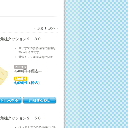
«
1
次へ »
戻る
三角柱クッション２ ３０
車いすでの姿勢保持に最適な
30cmサイズです。
通常１～２週間以内に発送
7,480円（税込）
6,026円（税込）
三角柱クッション２ ５０
ベッド上での姿勢保持など多