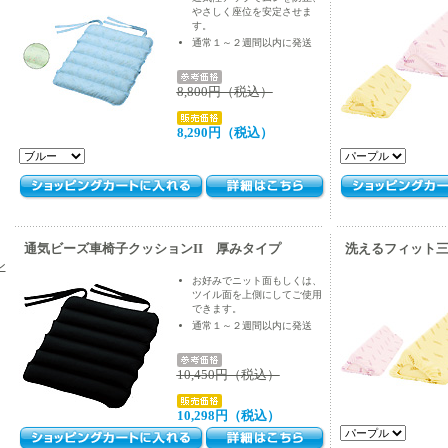
やさしく座位を安定させま
す。
通常１～２週間以内に発送
8,800円（税込）
8,290円（税込）
通気ビーズ車椅子クッションII 厚みタイプ
洗えるフィット
ン
お好みでニット面もしくは、
ツイル面を上側にしてご使用
できます。
通常１～２週間以内に発送
10,450円（税込）
10,298円（税込）