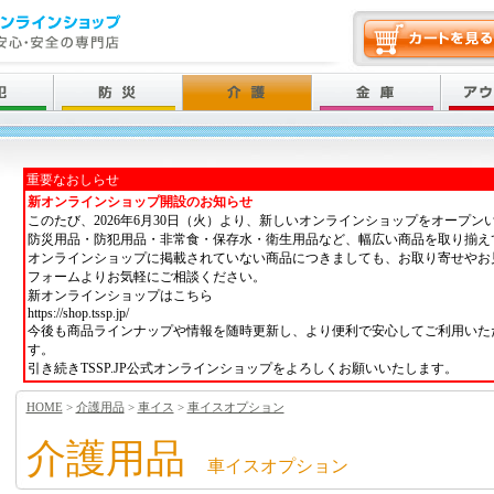
重要なおしらせ
新オンラインショップ開設のお知らせ
このたび、2026年6月30日（火）より、新しいオンラインショップをオープン
防災用品・防犯用品・非常食・保存水・衛生用品など、幅広い商品を取り揃え
オンラインショップに掲載されていない商品につきましても、お取り寄せやお
フォームよりお気軽にご相談ください。
新オンラインショップはこちら
https://shop.tssp.jp/
今後も商品ラインナップや情報を随時更新し、より便利で安心してご利用いた
す。
引き続きTSSP.JP公式オンラインショップをよろしくお願いいたします。
HOME
>
介護用品
>
車イス
>
車イスオプション
介護用品
車イスオプション