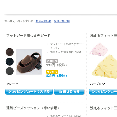
並べ替え 料金が安い順
料金が高い順
発送が早い順
フットガード用つま先ガード
洗えるフィット
フットガード用のつま先ガー
ドです。
通常１～２週間以内に発送
990円（税込）
825円（税込）
通気ビーズクッション（車いす用）
洗えるフィット
通気性アップでムレを防止、