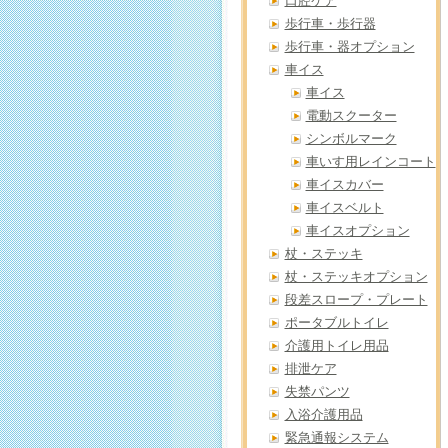
口腔ケア
歩行車・歩行器
歩行車・器オプション
車イス
車イス
電動スクーター
シンボルマーク
車いす用レインコート
車イスカバー
車イスベルト
車イスオプション
杖・ステッキ
杖・ステッキオプション
段差スロープ・プレート
ポータブルトイレ
介護用トイレ用品
排泄ケア
失禁パンツ
入浴介護用品
緊急通報システム