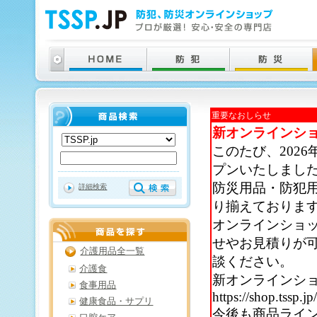
重要なおしらせ
新オンラインシ
このたび、202
プンいたしまし
防災用品・防犯
詳細検索
り揃えておりま
オンラインショ
せやお見積りが
介護用品全一覧
談ください。
介護食
新オンラインシ
食事用品
https://shop.tssp.jp
健康食品・サプリ
今後も商品ライ