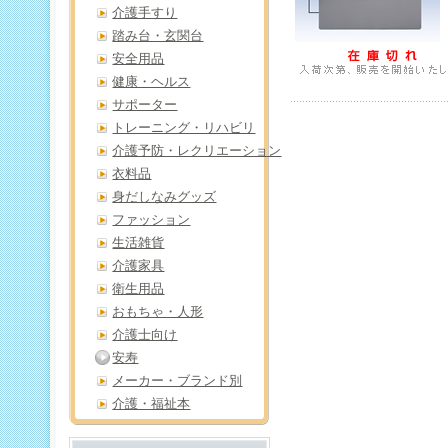
介護手すり
踏み台・玄関台
安全用品
健康・ヘルス
サポーター
トレーニング・リハビリ
介護予防・レクリエーション
衣料品
身だしなみグッズ
ファッション
生活雑貨
介護家具
衛生用品
おもちゃ・人形
介護士向け
安寿
メーカー・ブランド別
介護・福祉本