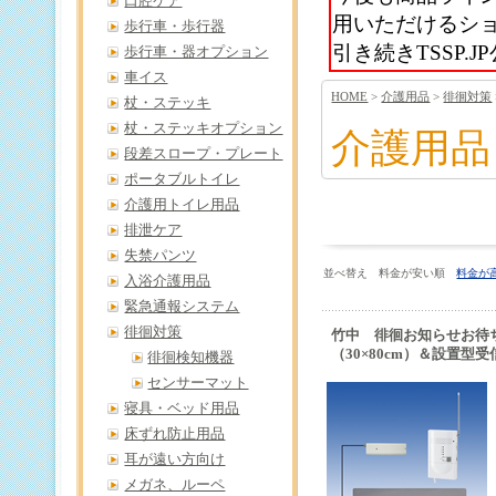
口腔ケア
用いただけるシ
歩行車・歩行器
引き続きTSSP
歩行車・器オプション
車イス
HOME
>
介護用品
>
徘徊対策
杖・ステッキ
杖・ステッキオプション
介護用品
段差スロープ・プレート
ポータブルトイレ
介護用トイレ用品
排泄ケア
失禁パンツ
並べ替え 料金が安い順
料金が
入浴介護用品
緊急通報システム
徘徊対策
竹中 徘徊お知らせお待
（30×80cm）＆設置型受
徘徊検知機器
センサーマット
寝具・ベッド用品
床ずれ防止用品
耳が遠い方向け
メガネ、ルーペ