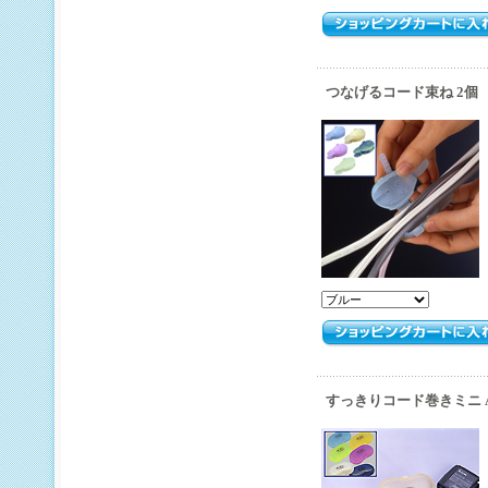
つなげるコード束ね 2個 A
すっきりコード巻きミニ AK