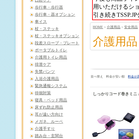
口腔ケア
用いただけるシ
歩行車・歩行器
引き続きTSSP
歩行車・器オプション
車イス
HOME
>
介護用品
>
安全用品
杖・ステッキ
杖・ステッキオプション
介護用品
段差スロープ・プレート
ポータブルトイレ
介護用トイレ用品
排泄ケア
失禁パンツ
並べ替え 料金が安い順
料金が
入浴介護用品
緊急通報システム
徘徊対策
しっかりコード巻きミニ AK
寝具・ベッド用品
床ずれ防止用品
耳が遠い方向け
メガネ、ルーペ
介護手すり
踏み台・玄関台