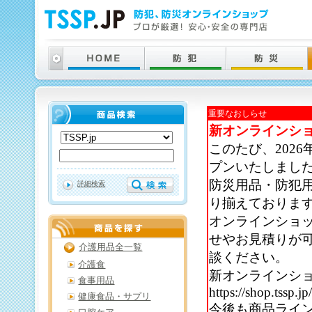
重要なおしらせ
新オンラインシ
このたび、202
プンいたしまし
防災用品・防犯
詳細検索
り揃えておりま
オンラインショ
せやお見積りが
介護用品全一覧
談ください。
介護食
新オンラインシ
食事用品
https://shop.tssp.jp
健康食品・サプリ
今後も商品ライ