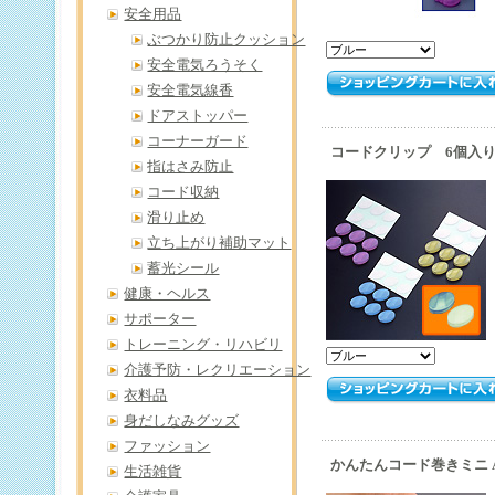
安全用品
ぶつかり防止クッション
安全電気ろうそく
安全電気線香
ドアストッパー
コーナーガード
コードクリップ 6個入り 
指はさみ防止
コード収納
滑り止め
立ち上がり補助マット
蓄光シール
健康・ヘルス
サポーター
トレーニング・リハビリ
介護予防・レクリエーション
衣料品
身だしなみグッズ
ファッション
かんたんコード巻きミニ AK
生活雑貨