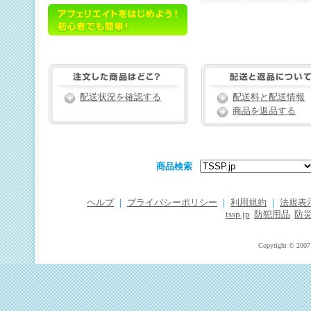
配送状況を確認する
配送料と配送情報
商品を返品する
商品検索
ヘルプ
｜
プライバシーポリシー
｜
利用規約
｜
法規表
tssp.jp
防犯用品
防
Copyright © 2007 T