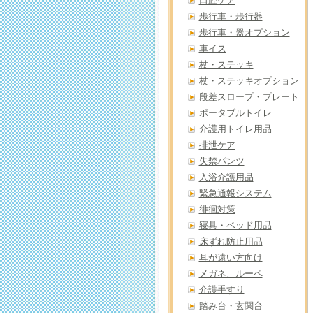
口腔ケア
歩行車・歩行器
歩行車・器オプション
車イス
杖・ステッキ
杖・ステッキオプション
段差スロープ・プレート
ポータブルトイレ
介護用トイレ用品
排泄ケア
失禁パンツ
入浴介護用品
緊急通報システム
徘徊対策
寝具・ベッド用品
床ずれ防止用品
耳が遠い方向け
メガネ、ルーペ
介護手すり
踏み台・玄関台