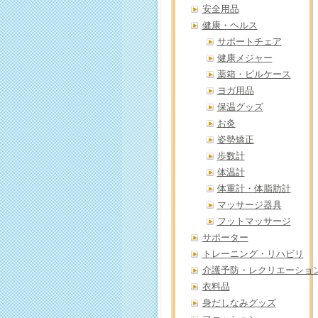
安全用品
健康・ヘルス
サポートチェア
健康メジャー
薬箱・ピルケース
ヨガ用品
保温グッズ
お灸
姿勢矯正
歩数計
体温計
体重計・体脂肪計
マッサージ器具
フットマッサージ
サポーター
トレーニング・リハビリ
介護予防・レクリエーショ
衣料品
身だしなみグッズ