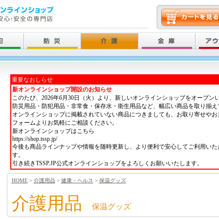
重要なおしらせ
新オンラインショップ開設のお知らせ
このたび、2026年6月30日（火）より、新しいオンラインショップをオープン
防災用品・防犯用品・非常食・保存水・衛生用品など、幅広い商品を取り揃え
オンラインショップに掲載されていない商品につきましても、お取り寄せやお
フォームよりお気軽にご相談ください。
新オンラインショップはこちら
https://shop.tssp.jp/
今後も商品ラインナップや情報を随時更新し、より便利で安心してご利用いた
す。
引き続きTSSP.JP公式オンラインショップをよろしくお願いいたします。
HOME
>
介護用品
>
健康・ヘルス
>
保温グッズ
介護用品
保温グッズ