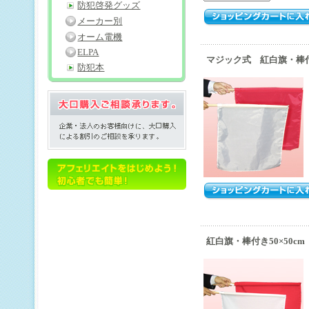
防犯啓発グッズ
メーカー別
オーム電機
ELPA
マジック式 紅白旗・棒付き
防犯本
紅白旗・棒付き50×50c