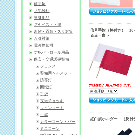
補助錠
防犯砂利
護身用品
防刃ベスト・服
信号手旗（棒付き） 30
盗難・置忘・スリ対策
る赤・白＞
万引対策
電波探知機
防犯パトロール用品
保安・交通誘導警備
フェンス
警備用ヘルメット
誘導灯
回転灯
手袋
夜光チョッキ
レインコート
手旗
紅白旗ホルダー （反射
カラーコーン・バー
ミニコーン