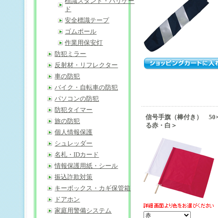
標識スタンド・バリケー
ド
安全標識テープ
ゴムポール
作業用保安灯
防犯ミラー
反射材・リフレクター
車の防犯
バイク・自転車の防犯
パソコンの防犯
防犯タイマー
信号手旗（棒付き） 50
旅の防犯
る赤・白＞
個人情報保護
シュレッダー
名札・IDカード
情報保護用紙・シール
振込詐欺対策
キーボックス・カギ保管箱
ドアホン
家庭用警備システム