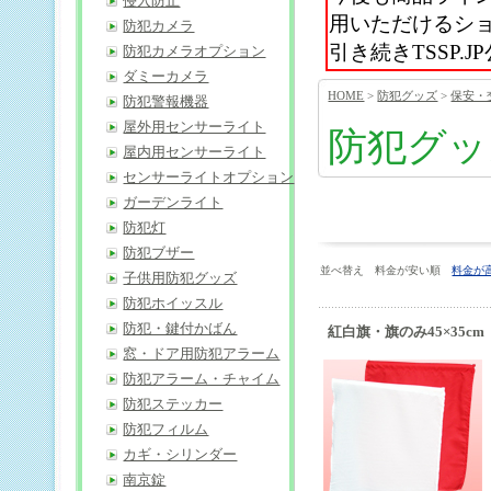
侵入防止
用いただけるシ
防犯カメラ
引き続きTSSP
防犯カメラオプション
ダミーカメラ
HOME
>
防犯グッズ
>
保安・
防犯警報機器
屋外用センサーライト
防犯グッ
屋内用センサーライト
センサーライトオプション
ガーデンライト
防犯灯
防犯ブザー
並べ替え 料金が安い順
料金が
子供用防犯グッズ
防犯ホイッスル
防犯・鍵付かばん
紅白旗・旗のみ45×35c
窓・ドア用防犯アラーム
防犯アラーム・チャイム
防犯ステッカー
防犯フィルム
カギ・シリンダー
南京錠