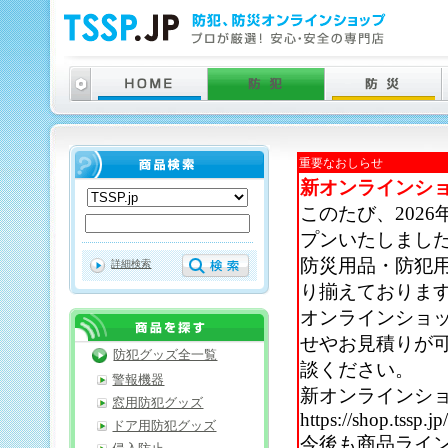
重要なおしらせ
新オンラインシ
このたび、202
プンいたしまし
防災用品・防犯
詳細検索
り揃えておりま
オンラインショ
せやお見積りが
防犯グッズ全一覧
談ください。
警報機器
新オンラインシ
窓用防犯グッズ
https://shop.tssp.jp
ドア用防犯グッズ
今後も商品ライ