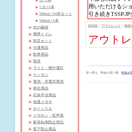
2L×1本
用いただけるシ
1.5L×1本
引き続きTSSP
500mL×24本セット
500mL×1本
HOME
>
アウトレット
>
保存
水の確保
携帯トイレ
アウトレ
防災セット
介護用品
防寒用品
雨具
ライト・懐中電灯
並べ替え 料金が安い順
料金が
ランタン
電池・充電式電池
衛生用品
応急手当用品
保護メガネ
ホイッスル
メガホン・拡声器
家具転倒防止用品
落下防止用品