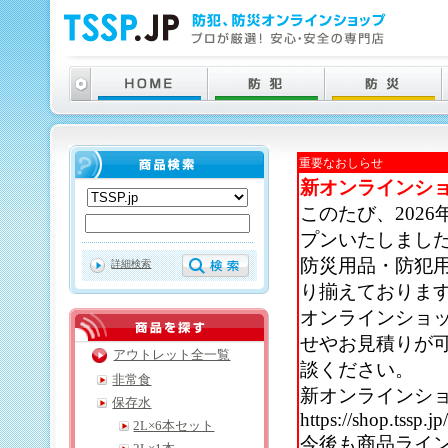
重要なおしらせ
新オンラインシ
このたび、202
プンいたしまし
防災用品・防犯
詳細検索
り揃えておりま
オンラインショ
せやお見積りが
アウトレット全一覧
談ください。
非常食
新オンラインシ
保存水
https://shop.tssp.jp
2L×6本セット
今後も商品ライ