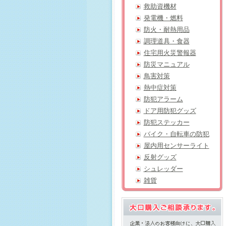
救助資機材
発電機・燃料
防火・耐熱用品
調理道具・食器
住宅用火災警報器
防災マニュアル
鳥害対策
熱中症対策
防犯アラーム
ドア用防犯グッズ
防犯ステッカー
バイク・自転車の防犯
屋内用センサーライト
反射グッズ
シュレッダー
雑貨