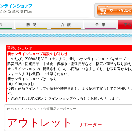
重要なおしらせ
新オンラインショップ開設のお知らせ
このたび、2026年6月30日（火）より、新しいオンラインショップをオープン
防災用品・防犯用品・非常食・保存水・衛生用品など、幅広い商品を取り揃え
オンラインショップに掲載されていない商品につきましても、お取り寄せやお
フォームよりお気軽にご相談ください。
新オンラインショップはこちら
https://shop.tssp.jp/
今後も商品ラインナップや情報を随時更新し、より便利で安心してご利用いた
す。
引き続きTSSP.JP公式オンラインショップをよろしくお願いいたします。
HOME
>
アウトレット
>
介護用品
>
サポーター
アウトレット
サポーター