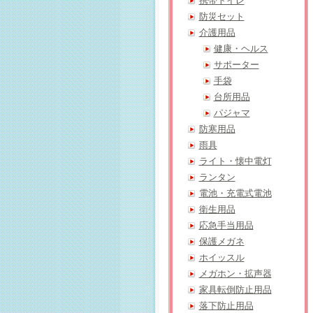
携帯トイレ
防災セット
介護用品
健康・ヘルス
サポーター
手袋
台所用品
パジャマ
防寒用品
雨具
ライト・懐中電灯
ランタン
電池・充電式電池
衛生用品
応急手当用品
保護メガネ
ホイッスル
メガホン・拡声器
家具転倒防止用品
落下防止用品