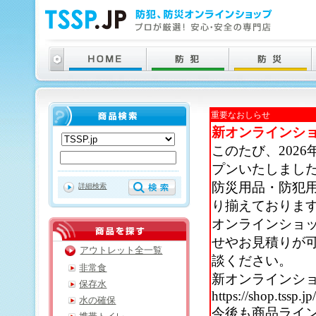
重要なおしらせ
新オンラインシ
このたび、202
プンいたしまし
防災用品・防犯
詳細検索
り揃えておりま
オンラインショ
せやお見積りが
アウトレット全一覧
談ください。
非常食
新オンラインシ
保存水
https://shop.tssp.jp
水の確保
今後も商品ライ