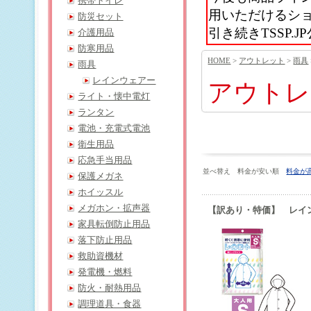
携帯トイレ
用いただけるシ
防災セット
引き続きTSSP
介護用品
防寒用品
HOME
>
アウトレット
>
雨具
雨具
レインウェアー
アウトレ
ライト・懐中電灯
ランタン
電池・充電式電池
衛生用品
応急手当用品
並べ替え 料金が安い順
料金が
保護メガネ
ホイッスル
メガホン・拡声器
【訳あり・特価】 レイン
家具転倒防止用品
落下防止用品
救助資機材
発電機・燃料
防火・耐熱用品
調理道具・食器