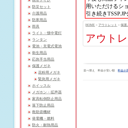
携帯トイレ
用いただけるシ
防災セット
引き続きTSSP
介護用品
防寒用品
HOME
>
アウトレット
>
保護
雨具
ライト・懐中電灯
アウトレ
ランタン
電池・充電式電池
衛生用品
応急手当用品
保護メガネ
並べ替え 料金が安い順
料金が
花粉用メガネ
緊急用メガネ
ホイッスル
メガホン・拡声器
家具転倒防止用品
落下防止用品
救助資機材
発電機・燃料
防火・耐熱用品