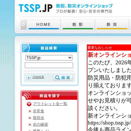
重要なおしらせ
新オンラインシ
このたび、202
プンいたしまし
防災用品・防犯
詳細検索
り揃えておりま
オンラインショ
せやお見積りが
アウトレット全一覧
談ください。
非常食
新オンラインシ
保存水
https://shop.tssp.jp
水の確保
今後も商品ライ