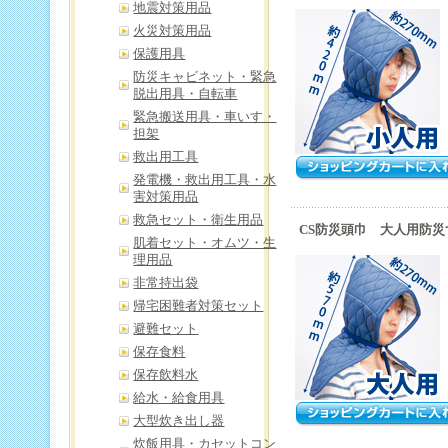
地震対策用品
火災対策用品
保護用具
防災キャビネット・緊急
脱出用具・自転車
緊急搬送用具・車いす・
担架
救出用工具
発電機・救出用工具・水
害対策用品
救急セット・衛生用品
CS防災頭巾 大人用防災
肌着セット・オムツ・生
理用品
非常持出袋
帰宅困難者対策セット
避難セット
保存食料
保存飲料水
給水・給食用具
大型炊き出し器
炊飯用具・カセットコン