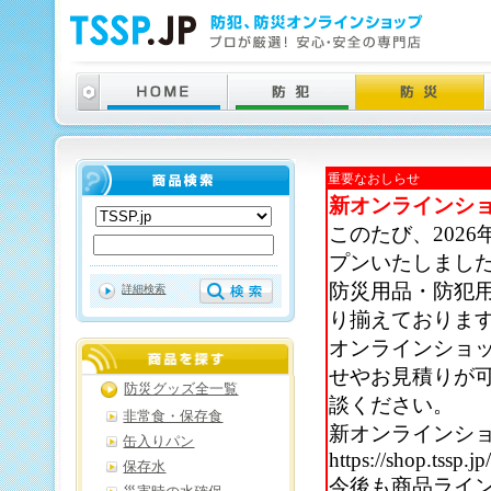
重要なおしらせ
新オンラインシ
このたび、202
プンいたしまし
防災用品・防犯
詳細検索
り揃えておりま
オンラインショ
せやお見積りが
防災グッズ全一覧
談ください。
非常食・保存食
新オンラインシ
缶入りパン
https://shop.tssp.jp
保存水
今後も商品ライ