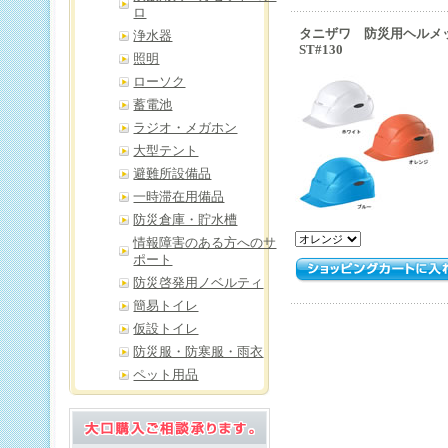
ロ
タニザワ 防災用ヘルメット
浄水器
ST#130
照明
ローソク
蓄電池
ラジオ・メガホン
大型テント
避難所設備品
一時滞在用備品
防災倉庫・貯水槽
情報障害のある方へのサ
ポート
防災啓発用ノベルティ
簡易トイレ
仮設トイレ
防災服・防寒服・雨衣
ペット用品