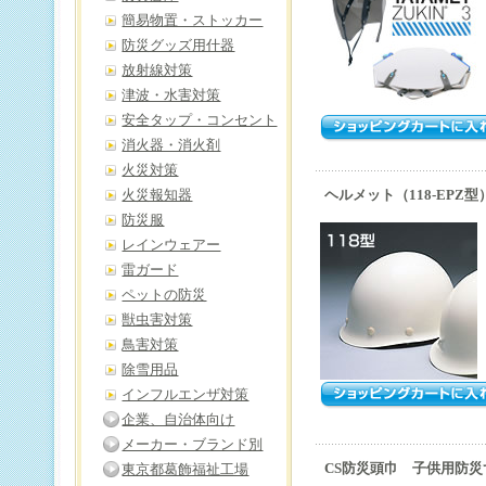
簡易物置・ストッカー
防災グッズ用什器
放射線対策
津波・水害対策
安全タップ・コンセント
消火器・消火剤
火災対策
火災報知器
ヘルメット（118-EPZ型
防災服
レインウェアー
雷ガード
ペットの防災
獣虫害対策
鳥害対策
除雪用品
インフルエンザ対策
企業、自治体向け
メーカー・ブランド別
CS防災頭巾 子供用防災
東京都葛飾福祉工場