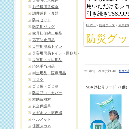
災害時の水確保
用いただけるシ
お子様用常備食
引き続きTSSP
調理道具・食器
防災セット
HOME
>
防災グッズ
>
東京都
防災用バッグ
家具転倒防止用品
防災グッ
落下防止用品
災害用簡易トイレ
災害用簡易トイレ（回数別）
災害用トイレ用品
応急手当用品
並べ替え 料金が安い順
料金が
衛生用品・医療用品
マスク
ゴミ袋・ゴミ箱
SBKけむりフード（1個
防災頭巾・カバー
救助資機材
安全保護具
メガホン・拡声器
ヘルメット
保護メガネ