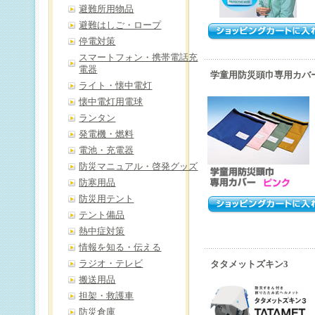
避難所用物品
避難はしご・ロープ
停電対策
スマートフォン・携帯電話充
電器
学童用防災頭巾専用カバ
ライト・懐中電灯
懐中電灯用電球
ランタン
発電機・燃料
電池・充電器
防災マニュアル・啓発グッズ
防寒用品
防災用テント
テント備品
熱中症対策
情報を知る・伝える
ラジオ・テレビ
タタメットズキン3
搬送用品
担架・救護車
防災倉庫