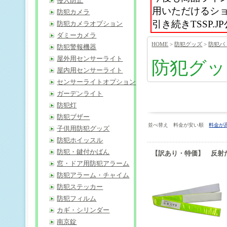
侵入防止
用いただけるシ
防犯カメラ
引き続きTSSP
防犯カメラオプション
ダミーカメラ
HOME
>
防犯グッズ
>
防犯パ
防犯警報機器
屋外用センサーライト
防犯グッ
屋内用センサーライト
センサーライトオプション
ガーデンライト
防犯灯
防犯ブザー
並べ替え 料金が安い順
料金が
子供用防犯グッズ
防犯ホイッスル
防犯・鍵付かばん
【訳あり・特価】 反射
窓・ドア用防犯アラーム
防犯アラーム・チャイム
防犯ステッカー
防犯フィルム
カギ・シリンダー
南京錠