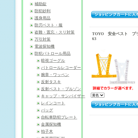
補助錠
防犯砂利
護身用品
防刃ベスト・服
盗難・置忘・スリ対策
TOYO 安全ベスト 
63
万引対策
電波探知機
防犯パトロール用品
暗視ゴーグル
パトロールレコーダー
腕章・ワッペン
反射タスキ
反射ベスト・ブルゾン
キャップ・サンバイザー
レインコート
バッグ
自転車防犯プレート
金属探知機
拍子木