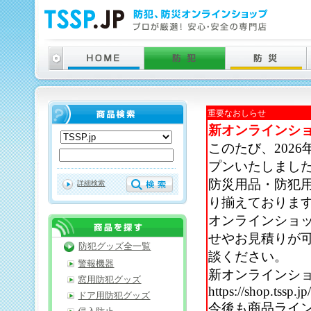
重要なおしらせ
新オンラインシ
このたび、202
プンいたしまし
防災用品・防犯
詳細検索
り揃えておりま
オンラインショ
せやお見積りが
防犯グッズ全一覧
談ください。
警報機器
新オンラインシ
窓用防犯グッズ
https://shop.tssp.jp
ドア用防犯グッズ
今後も商品ライ