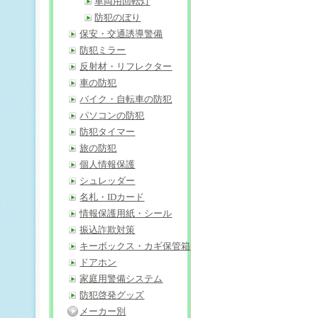
車両用回転灯
防犯のぼり
保安・交通誘導警備
防犯ミラー
反射材・リフレクター
車の防犯
バイク・自転車の防犯
パソコンの防犯
防犯タイマー
旅の防犯
個人情報保護
シュレッダー
名札・IDカード
情報保護用紙・シール
振込詐欺対策
キーボックス・カギ保管箱
ドアホン
家庭用警備システム
防犯啓発グッズ
メーカー別