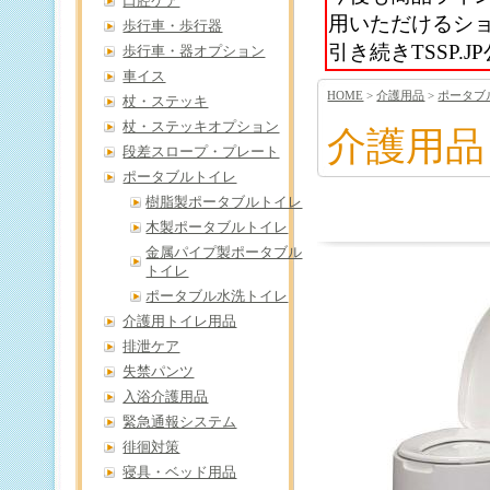
口腔ケア
用いただけるシ
歩行車・歩行器
引き続きTSSP
歩行車・器オプション
車イス
HOME
>
介護用品
>
ポータブ
杖・ステッキ
杖・ステッキオプション
介護用品
段差スロープ・プレート
ポータブルトイレ
樹脂製ポータブルトイレ
木製ポータブルトイレ
金属パイプ製ポータブル
トイレ
ポータブル水洗トイレ
介護用トイレ用品
排泄ケア
失禁パンツ
入浴介護用品
緊急通報システム
徘徊対策
寝具・ベッド用品