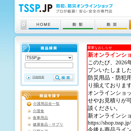
重要なおしらせ
新オンラインシ
このたび、202
プンいたしまし
防災用品・防犯
詳細検索
り揃えておりま
オンラインショ
せやお見積りが
介護用品全一覧
談ください。
介護食
新オンラインシ
食事用品
https://shop.tssp.jp
健康食品・サプリ
今後も商品ライ