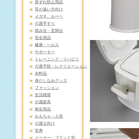
床ずれ防止用品
耳が遠い方向け
メガネ、ルーペ
介護手すり
踏み台・玄関台
安全用品
健康・ヘルス
サポーター
トレーニング・リハビリ
介護予防・レクリエーション
衣料品
身だしなみグッズ
ファッション
生活雑貨
介護家具
衛生用品
おもちゃ・人形
介護士向け
安寿
メーカー・ブランド別