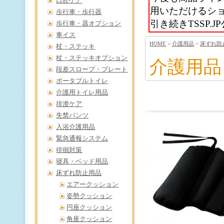
口腔ケア
用いただけるシ
歩行車・歩行器
引き続きTSSP
歩行車・器オプション
車イス
HOME
>
介護用品
>
床ずれ防
杖・ステッキ
杖・ステッキオプション
介護用品
段差スロープ・プレート
ポータブルトイレ
介護用トイレ用品
排泄ケア
失禁パンツ
入浴介護用品
緊急通報システム
徘徊対策
寝具・ベッド用品
床ずれ防止用品
エアークッション
姿勢クッション
円座クッション
角座クッション