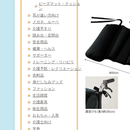
ビーズマット・クッショ
ン
耳が遠い方向け
メガネ、ルーペ
介護手すり
踏み台・玄関台
安全用品
健康・ヘルス
サポーター
トレーニング・リハビリ
介護予防・レクリエーション
衣料品
身だしなみグッズ
ファッション
生活雑貨
介護家具
衛生用品
おもちゃ・人形
介護士向け
安寿