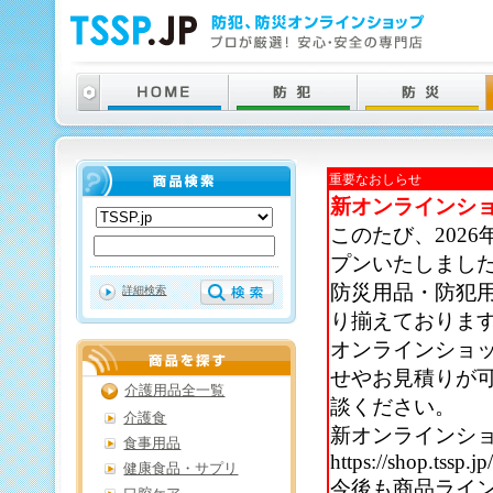
重要なおしらせ
新オンラインシ
このたび、202
プンいたしまし
防災用品・防犯
詳細検索
り揃えておりま
オンラインショ
せやお見積りが
介護用品全一覧
談ください。
介護食
新オンラインシ
食事用品
https://shop.tssp.jp
健康食品・サプリ
今後も商品ライ