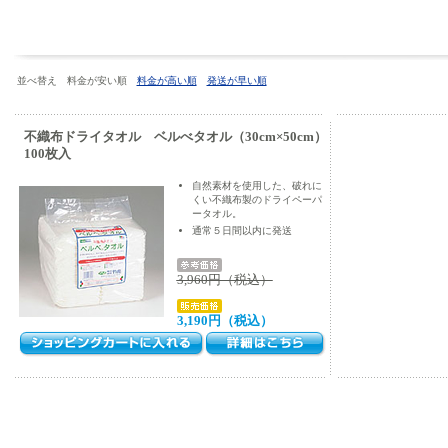
並べ替え 料金が安い順
料金が高い順
発送が早い順
不織布ドライタオル ベルべタオル（30cm×50cm）
100枚入
自然素材を使用した、破れに
くい不織布製のドライペーパ
ータオル。
通常５日間以内に発送
3,960円（税込）
3,190円（税込）