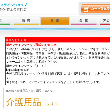
重要なおしらせ
新オンラインショップ開設のお知らせ
このたび、2026年6月30日（火）より、新しいオンラインショップをオープン
防災用品・防犯用品・非常食・保存水・衛生用品など、幅広い商品を取り揃え
オンラインショップに掲載されていない商品につきましても、お取り寄せやお
フォームよりお気軽にご相談ください。
新オンラインショップはこちら
https://shop.tssp.jp/
今後も商品ラインナップや情報を随時更新し、より便利で安心してご利用いた
す。
引き続きTSSP.JP公式オンラインショップをよろしくお願いいたします。
HOME
>
介護用品
>
衛生用品
>
タオル
介護用品
タオル