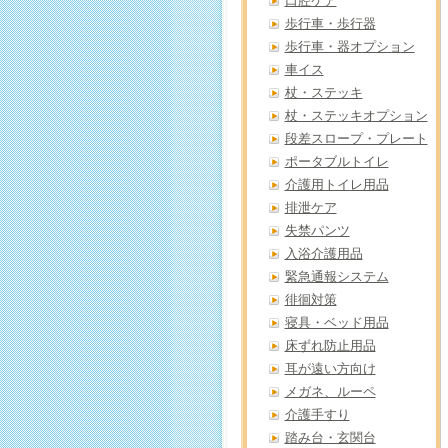
口腔ケア
歩行車・歩行器
歩行車・器オプション
車イス
杖・ステッキ
杖・ステッキオプション
段差スロープ・プレート
ポータブルトイレ
介護用トイレ用品
排泄ケア
失禁パンツ
入浴介護用品
緊急通報システム
徘徊対策
寝具・ベッド用品
床ずれ防止用品
耳が遠い方向け
メガネ、ルーペ
介護手すり
踏み台・玄関台