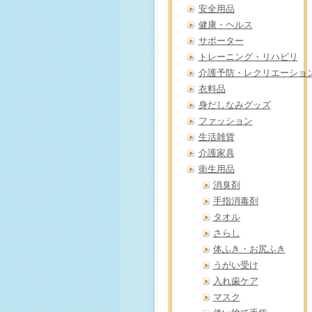
安全用品
健康・ヘルス
サポーター
トレーニング・リハビリ
介護予防・レクリエーショ
衣料品
身だしなみグッズ
ファッション
生活雑貨
介護家具
衛生用品
消臭剤
手指消毒剤
タオル
さらし
体ふき・お尻ふき
うがい受け
入れ歯ケア
マスク