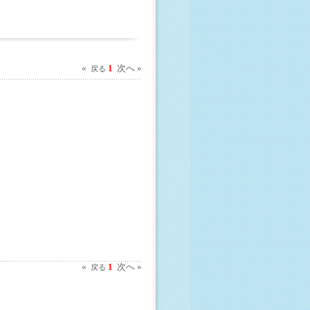
«
1
次へ »
戻る
«
1
次へ »
戻る