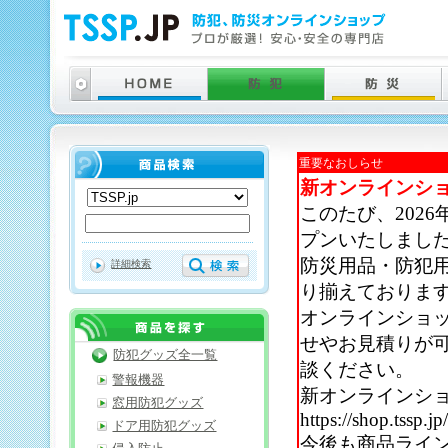
重要なおしらせ
新オンラインシ
このたび、202
プンいたしまし
防災用品・防犯
詳細検索
り揃えておりま
オンラインショ
せやお見積りが
防犯グッズ全一覧
談ください。
警報機器
新オンラインシ
窓用防犯グッズ
https://shop.tssp.jp
ドア用防犯グッズ
今後も商品ライ