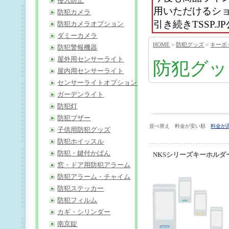
侵入防止
用いただけるシ
防犯カメラ
引き続きTSSP
防犯カメラオプション
ダミーカメラ
HOME
>
防犯グッズ
>
キーボ
防犯警報機器
屋外用センサーライト
防犯グッ
屋内用センサーライト
センサーライトオプション
ガーデンライト
防犯灯
防犯ブザー
並べ替え 料金が安い順
料金が
子供用防犯グッズ
防犯ホイッスル
防犯・鍵付かばん
NKSシリーズキーホルダー
窓・ドア用防犯アラーム
防犯アラーム・チャイム
防犯ステッカー
防犯フィルム
カギ・シリンダー
南京錠