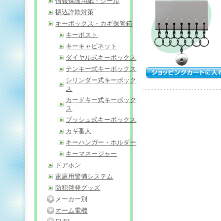
情報保護用紙・シール
振込詐欺対策
キーボックス・カギ保管箱
キーポスト
キーキャビネット
ダイヤル式キーボックス
テンキー式キーボックス
シリンダー式キーボック
ス
カードキー式キーボック
ス
プッシュ式キーボックス
カギ番人
キーハンガー・ホルダー
キーマネージャー
ドアホン
家庭用警備システム
防犯啓発グッズ
メーカー別
オーム電機