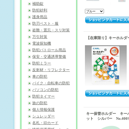
補助錠
防犯砂利
護身用品
防刃ベスト・服
盗難・置忘・スリ対策
万引対策
【在庫限り】キーホルダー
電波探知機
防犯パトロール用品
保安・交通誘導警備
防犯ミラー
反射材・リフレクター
車の防犯
バイク・自転車の防犯
パソコンの防犯
防犯タイマー
旅の防犯
個人情報保護
キー保管ホルダー キー
シュレッダー
ット シルバー No.400
名札・IDカード