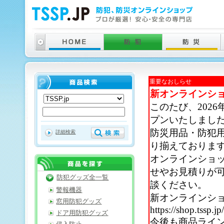
重要なおしらせ
新オンラインシ
このたび、202
プンいたしまし
防災用品・防犯
詳細検索
り揃えておりま
オンラインショ
せやお見積りが
防犯グッズ全一覧
談ください。
警報機器
新オンラインシ
窓用防犯グッズ
https://shop.tssp.jp
ドア用防犯グッズ
今後も商品ライ