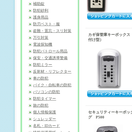
補助錠
防犯砂利
護身用品
防刃ベスト・服
盗難・置忘・スリ対策
カギ保管庫キーボックス 
万引対策
付け型）
電波探知機
防犯パトロール用品
保安・交通誘導警備
防犯ミラー
反射材・リフレクター
車の防犯
バイク・自転車の防犯
パソコンの防犯
防犯タイマー
旅の防犯
個人情報保護
セキュリティーキーボッ
グ P500
シュレッダー
名札・IDカード