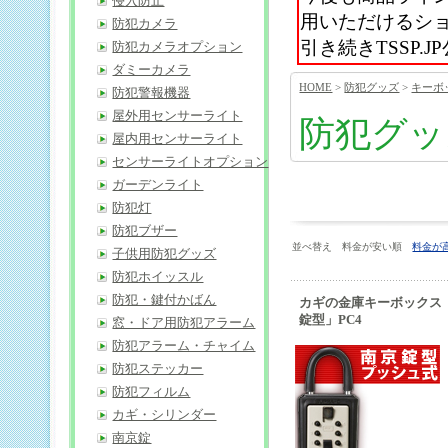
侵入防止
用いただけるシ
防犯カメラ
引き続きTSSP
防犯カメラオプション
ダミーカメラ
HOME
>
防犯グッズ
>
キーボ
防犯警報機器
屋外用センサーライト
防犯グッ
屋内用センサーライト
センサーライトオプション
ガーデンライト
防犯灯
防犯ブザー
並べ替え 料金が安い順
料金が
子供用防犯グッズ
防犯ホイッスル
防犯・鍵付かばん
カギの金庫キーボックス
錠型」PC4
窓・ドア用防犯アラーム
防犯アラーム・チャイム
防犯ステッカー
防犯フィルム
カギ・シリンダー
南京錠