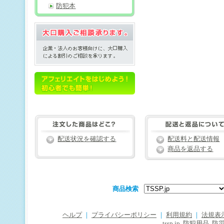
防犯本
配送状況を確認する
配送料と配送情報
商品を返品する
商品検索
ヘルプ
｜
プライバシーポリシー
｜
利用規約
｜
法規表
tssp.jp
防犯用品
防