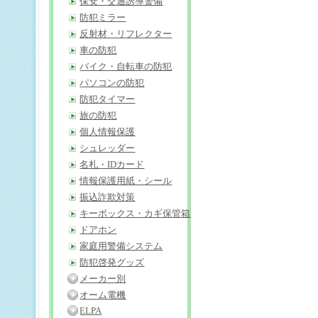
保安・交通誘導警備
防犯ミラー
反射材・リフレクター
車の防犯
バイク・自転車の防犯
パソコンの防犯
防犯タイマー
旅の防犯
個人情報保護
シュレッダー
名札・IDカード
情報保護用紙・シール
振込詐欺対策
キーボックス・カギ保管箱
ドアホン
家庭用警備システム
防犯啓発グッズ
メーカー別
オーム電機
ELPA