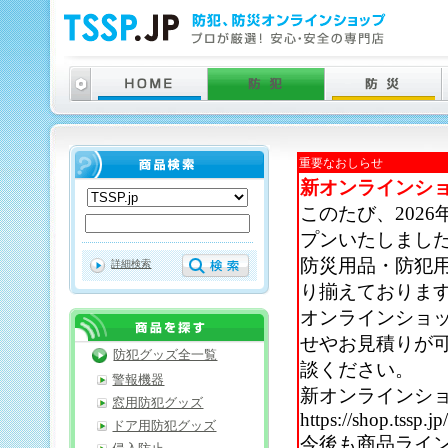
重要なおしらせ
新オンラインシ
このたび、202
プンいたしまし
防災用品・防犯
詳細検索
り揃えておりま
オンラインショ
せやお見積りが
防犯グッズ全一覧
談ください。
警報機器
新オンラインシ
窓用防犯グッズ
https://shop.tssp.jp
ドア用防犯グッズ
今後も商品ライ