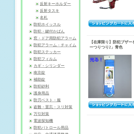
反射キーホルダー
反射タスキ
名札
防犯ホイッスル
防犯・鍵付かばん
窓・ドア用防犯アラーム
【在庫限り】防犯ブザー
防犯アラーム・チャイム
ーつりつり2」青色
防犯ステッカー
防犯フィルム
カギ・シリンダー
南京錠
補助錠
防犯砂利
護身用品
防刃ベスト・服
盗難・置忘・スリ対策
万引対策
電波探知機
防犯パトロール用品