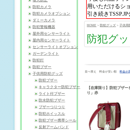
侵入防止
用いただけるシ
防犯カメラ
引き続きTSSP
防犯カメラオプション
ダミーカメラ
HOME
>
防犯グッズ
>
子供用
防犯警報機器
屋外用センサーライト
防犯グッ
屋内用センサーライト
センサーライトオプション
ガーデンライト
防犯灯
防犯ブザー
並べ替え 料金が安い順
料金が
子供用防犯グッズ
防犯ブザー
キャラクター防犯ブザー
【在庫限り】防犯ブザー
り」赤
ライト付ブザー
防水防犯ブザー
ブザーつりつり
防犯ホイッスル
防犯ブザー携帯シール
反射アームバンド