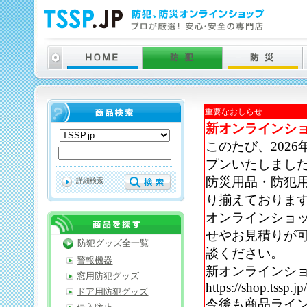
重要なおしらせ
新オンラインシ
このたび、202
プンいたしまし
防災用品・防犯
詳細検索
り揃えておりま
オンラインショ
せやお見積りが
防犯グッズ全一覧
談ください。
警報機器
新オンラインシ
窓用防犯グッズ
https://shop.tssp.jp
ドア用防犯グッズ
今後も商品ライ