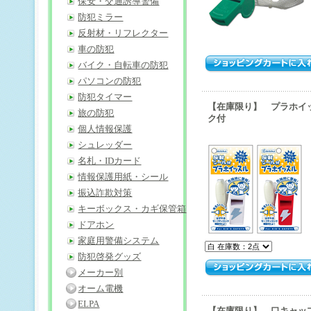
保安・交通誘導警備
防犯ミラー
反射材・リフレクター
車の防犯
バイク・自転車の防犯
パソコンの防犯
防犯タイマー
【在庫限り】 プラホイ
旅の防犯
ク付
個人情報保護
シュレッダー
名札・IDカード
情報保護用紙・シール
振込詐欺対策
キーボックス・カギ保管箱
ドアホン
家庭用警備システム
防犯啓発グッズ
メーカー別
オーム電機
ELPA