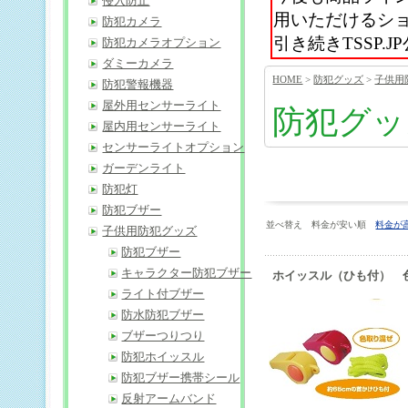
侵入防止
用いただけるシ
防犯カメラ
引き続きTSSP
防犯カメラオプション
ダミーカメラ
HOME
>
防犯グッズ
>
子供用
防犯警報機器
屋外用センサーライト
防犯グッ
屋内用センサーライト
センサーライトオプション
ガーデンライト
防犯灯
防犯ブザー
並べ替え 料金が安い順
料金が
子供用防犯グッズ
防犯ブザー
キャラクター防犯ブザー
ホイッスル（ひも付） 
ライト付ブザー
防水防犯ブザー
ブザーつりつり
防犯ホイッスル
防犯ブザー携帯シール
反射アームバンド