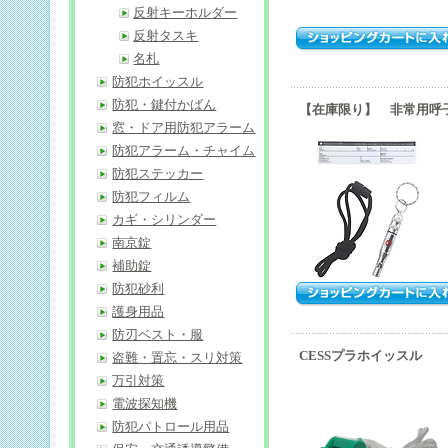
反射キーホルダー
反射タスキ
名札
防犯ホイッスル
防犯・鍵付かばん
【在庫限り】 非常用呼
窓・ドア用防犯アラーム
防犯アラーム・チャイム
防犯ステッカー
防犯フィルム
カギ・シリンダー
南京錠
補助錠
防犯砂利
護身用品
防刃ベスト・服
CESSプラホイッスル
盗難・置忘・スリ対策
万引対策
電波探知機
防犯パトロール用品