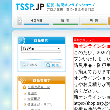
重要なおしらせ
新オンラインシ
このたび、202
プンいたしまし
防災用品・防犯
詳細検索
り揃えておりま
オンラインショ
せやお見積りが
介護用品全一覧
談ください。
介護食
新オンラインシ
食事用品
https://shop.tssp.jp
健康食品・サプリ
今後も商品ライ