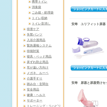
携帯トイレ
消臭袋
ごみ箱・処理袋
トイレ収納
トイレ音消し
安寿 ユリフィット尿器
排泄ケア
失禁パンツ
入浴介護用品
緊急通報システム
徘徊対策
寝具・ベッド用品
床ずれ防止用品
耳が遠い方向け
メガネ、ルーペ
介護手すり
安寿 尿器と尿器受けセ
踏み台・玄関台
安全用品
健康・ヘルス
サポーター
トレーニング・リハビリ