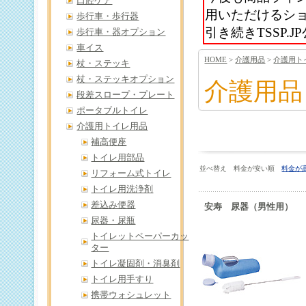
口腔ケア
用いただけるシ
歩行車・歩行器
引き続きTSSP
歩行車・器オプション
車イス
HOME
>
介護用品
>
介護用ト
杖・ステッキ
杖・ステッキオプション
介護用品
段差スロープ・プレート
ポータブルトイレ
介護用トイレ用品
補高便座
トイレ用部品
並べ替え 料金が安い順
料金が
リフォーム式トイレ
トイレ用洗浄剤
差込み便器
安寿 尿器（男性用）
尿器・尿瓶
トイレットペーパーカッ
ター
トイレ凝固剤・消臭剤
トイレ用手すり
携帯ウォシュレット