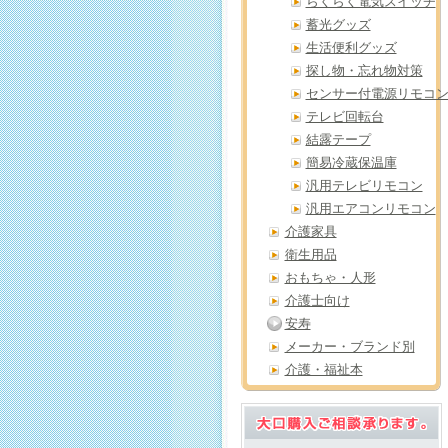
らくらく電気スイッチ
蓄光グッズ
生活便利グッズ
探し物・忘れ物対策
センサー付電源リモコ
テレビ回転台
結露テープ
簡易冷蔵保温庫
汎用テレビリモコン
汎用エアコンリモコン
介護家具
衛生用品
おもちゃ・人形
介護士向け
安寿
メーカー・ブランド別
介護・福祉本