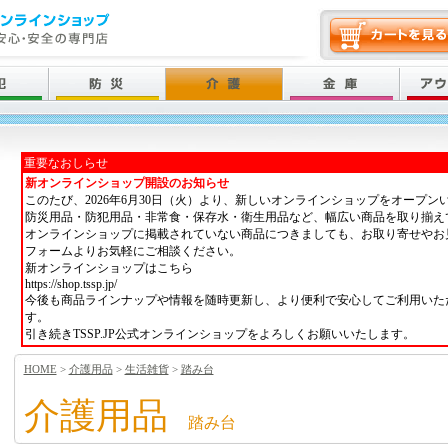
重要なおしらせ
新オンラインショップ開設のお知らせ
このたび、2026年6月30日（火）より、新しいオンラインショップをオープン
防災用品・防犯用品・非常食・保存水・衛生用品など、幅広い商品を取り揃え
オンラインショップに掲載されていない商品につきましても、お取り寄せやお
フォームよりお気軽にご相談ください。
新オンラインショップはこちら
https://shop.tssp.jp/
今後も商品ラインナップや情報を随時更新し、より便利で安心してご利用いた
す。
引き続きTSSP.JP公式オンラインショップをよろしくお願いいたします。
HOME
>
介護用品
>
生活雑貨
>
踏み台
介護用品
踏み台