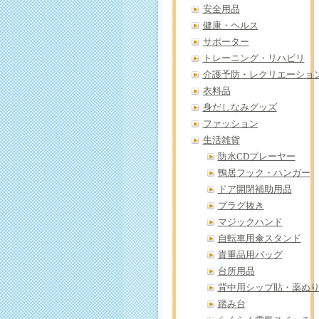
安全用品
健康・ヘルス
サポーター
トレーニング・リハビリ
介護予防・レクリエーショ
衣料品
身だしなみグッズ
ファッション
生活雑貨
防水CDプレーヤー
鴨居フック・ハンガー
ドア開閉補助用品
プラグ抜き
マジックハンド
自転車用傘スタンド
貴重品用バッグ
台所用品
背中用シップ貼・薬ぬ
踏み台