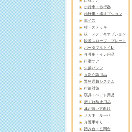
口腔ケア
歩行車・歩行器
歩行車・器オプション
車イス
杖・ステッキ
杖・ステッキオプション
段差スロープ・プレート
ポータブルトイレ
介護用トイレ用品
排泄ケア
失禁パンツ
入浴介護用品
緊急通報システム
徘徊対策
寝具・ベッド用品
床ずれ防止用品
耳が遠い方向け
メガネ、ルーペ
介護手すり
踏み台・玄関台