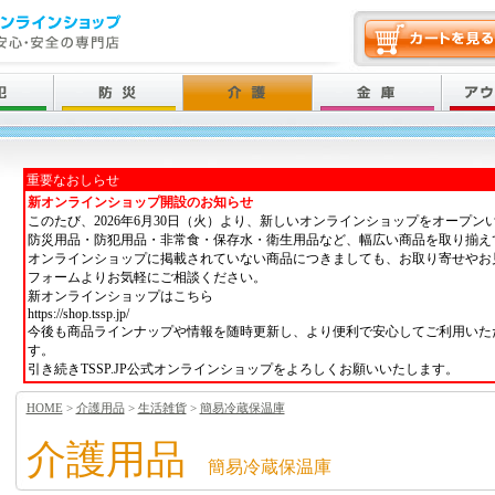
重要なおしらせ
新オンラインショップ開設のお知らせ
このたび、2026年6月30日（火）より、新しいオンラインショップをオープン
防災用品・防犯用品・非常食・保存水・衛生用品など、幅広い商品を取り揃え
オンラインショップに掲載されていない商品につきましても、お取り寄せやお
フォームよりお気軽にご相談ください。
新オンラインショップはこちら
https://shop.tssp.jp/
今後も商品ラインナップや情報を随時更新し、より便利で安心してご利用いた
す。
引き続きTSSP.JP公式オンラインショップをよろしくお願いいたします。
HOME
>
介護用品
>
生活雑貨
>
簡易冷蔵保温庫
介護用品
簡易冷蔵保温庫