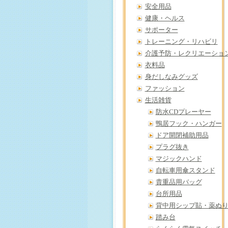
安全用品
健康・ヘルス
サポーター
トレーニング・リハビリ
介護予防・レクリエーショ
衣料品
身だしなみグッズ
ファッション
生活雑貨
防水CDプレーヤー
鴨居フック・ハンガー
ドア開閉補助用品
プラグ抜き
マジックハンド
自転車用傘スタンド
貴重品用バッグ
台所用品
背中用シップ貼・薬ぬ
踏み台