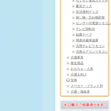
らくらく電気スイッチ
蓄光グッズ
生活便利グッズ
探し物・忘れ物対策
センサー付電源リモコ
テレビ回転台
結露テープ
簡易冷蔵保温庫
汎用テレビリモコン
汎用エアコンリモコン
介護家具
衛生用品
おもちゃ・人形
介護士向け
安寿
メーカー・ブランド別
介護・福祉本