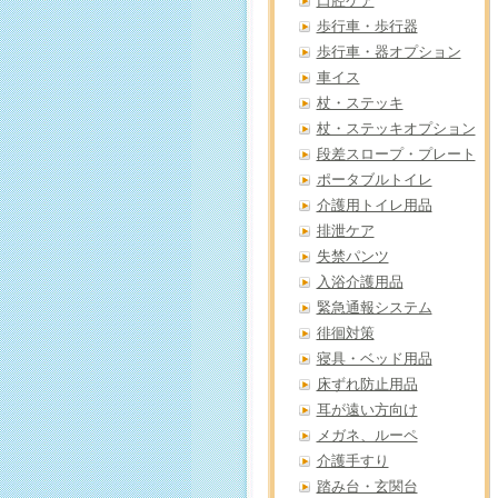
口腔ケア
歩行車・歩行器
歩行車・器オプション
車イス
杖・ステッキ
杖・ステッキオプション
段差スロープ・プレート
ポータブルトイレ
介護用トイレ用品
排泄ケア
失禁パンツ
入浴介護用品
緊急通報システム
徘徊対策
寝具・ベッド用品
床ずれ防止用品
耳が遠い方向け
メガネ、ルーペ
介護手すり
踏み台・玄関台