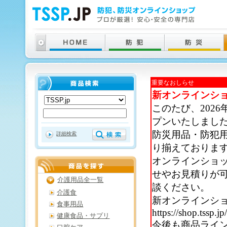
重要なおしらせ
新オンラインシ
このたび、202
プンいたしまし
防災用品・防犯
詳細検索
り揃えておりま
オンラインショ
せやお見積りが
介護用品全一覧
談ください。
介護食
新オンラインシ
食事用品
https://shop.tssp.jp
健康食品・サプリ
今後も商品ライ