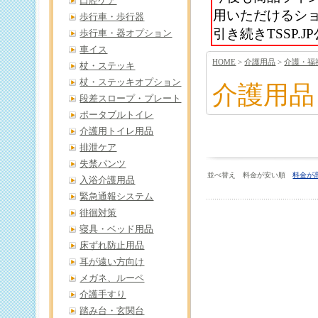
口腔ケア
用いただけるシ
歩行車・歩行器
引き続きTSSP
歩行車・器オプション
車イス
HOME
>
介護用品
>
介護・福
杖・ステッキ
杖・ステッキオプション
介護用品
段差スロープ・プレート
ポータブルトイレ
介護用トイレ用品
排泄ケア
失禁パンツ
並べ替え 料金が安い順
料金が
入浴介護用品
緊急通報システム
徘徊対策
寝具・ベッド用品
床ずれ防止用品
耳が遠い方向け
メガネ、ルーペ
介護手すり
踏み台・玄関台