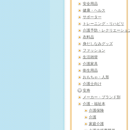
安全用品
健康・ヘルス
サポーター
トレーニング・リハビリ
介護予防・レクリエーショ
衣料品
身だしなみグッズ
ファッション
生活雑貨
介護家具
衛生用品
おもちゃ・人形
介護士向け
安寿
メーカー・ブランド別
介護・福祉本
介護保険
介護
家庭介護