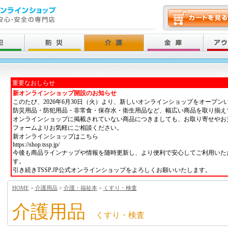
重要なおしらせ
新オンラインショップ開設のお知らせ
このたび、2026年6月30日（火）より、新しいオンラインショップをオープン
防災用品・防犯用品・非常食・保存水・衛生用品など、幅広い商品を取り揃え
オンラインショップに掲載されていない商品につきましても、お取り寄せやお
フォームよりお気軽にご相談ください。
新オンラインショップはこちら
https://shop.tssp.jp/
今後も商品ラインナップや情報を随時更新し、より便利で安心してご利用いた
す。
引き続きTSSP.JP公式オンラインショップをよろしくお願いいたします。
HOME
>
介護用品
>
介護・福祉本
>
くすり・検査
介護用品
くすり・検査