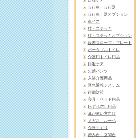
口腔ケア
歩行車・歩行器
歩行車・器オプション
車イス
杖・ステッキ
杖・ステッキオプション
段差スロープ・プレート
ポータブルトイレ
介護用トイレ用品
排泄ケア
失禁パンツ
入浴介護用品
緊急通報システム
徘徊対策
寝具・ベッド用品
床ずれ防止用品
耳が遠い方向け
メガネ、ルーペ
介護手すり
踏み台・玄関台