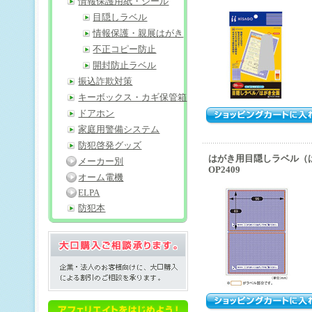
情報保護用紙・シール
目隠しラベル
情報保護・親展はがき
不正コピー防止
開封防止ラベル
振込詐欺対策
キーボックス・カギ保管箱
ドアホン
家庭用警備システム
防犯啓発グッズ
はがき用目隠しラベル（
メーカー別
OP2409
オーム電機
ELPA
防犯本