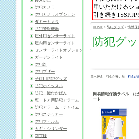
侵入防止
用いただけるシ
防犯カメラ
引き続きTSSP
防犯カメラオプション
ダミーカメラ
HOME
>
防犯グッズ
>
情報保
防犯警報機器
屋外用センサーライト
防犯グッ
屋内用センサーライト
センサーライトオプション
ガーデンライト
防犯灯
防犯ブザー
並べ替え 料金が安い順
料金が
子供用防犯グッズ
防犯ホイッスル
防犯・鍵付かばん
簡易情報保護ラベル は
ート
窓・ドア用防犯アラーム
防犯アラーム・チャイム
防犯ステッカー
防犯フィルム
カギ・シリンダー
南京錠