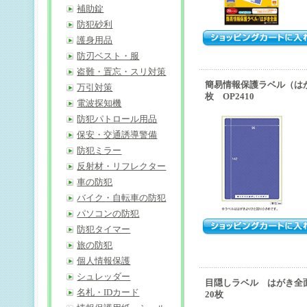
補助錠
防犯砂利
護身用品
防刃ベスト・服
盗難・置忘・スリ対策
簡易情報保護ラベル（は
万引対策
枚 OP2410
電波探知機
防犯パトロール用品
保安・交通誘導警備
防犯ミラー
反射材・リフレクター
車の防犯
バイク・自転車の防犯
パソコンの防犯
防犯タイマー
旅の防犯
個人情報保護
シュレッダー
目隠しラベル はがき
名札・IDカード
20枚