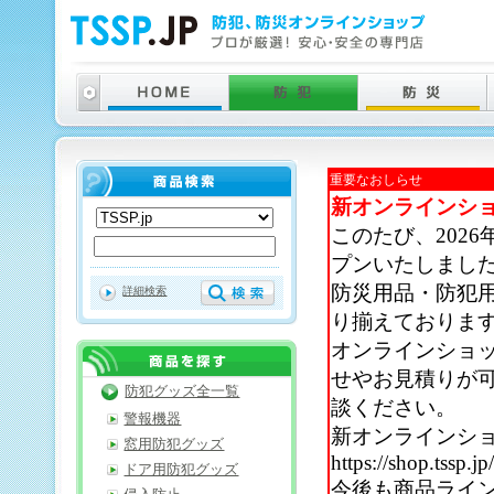
重要なおしらせ
新オンラインシ
このたび、202
プンいたしまし
防災用品・防犯
詳細検索
り揃えておりま
オンラインショ
せやお見積りが
防犯グッズ全一覧
談ください。
警報機器
新オンラインシ
窓用防犯グッズ
https://shop.tssp.jp
ドア用防犯グッズ
今後も商品ライ