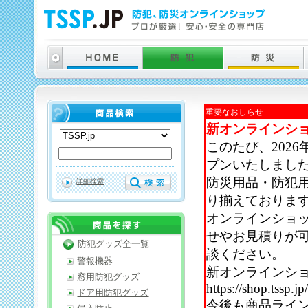
重要なおしらせ
新オンラインシ
このたび、202
プンいたしまし
防災用品・防犯
詳細検索
り揃えておりま
オンラインショ
せやお見積りが
防犯グッズ全一覧
談ください。
警報機器
新オンラインシ
窓用防犯グッズ
https://shop.tssp.jp
ドア用防犯グッズ
今後も商品ライ