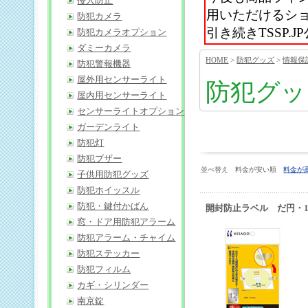
侵入防止
用いただけるシ
防犯カメラ
引き続きTSSP
防犯カメラオプション
ダミーカメラ
HOME
>
防犯グッズ
>
情報保
防犯警報機器
屋外用センサーライト
防犯グッ
屋内用センサーライト
センサーライトオプション
ガーデンライト
防犯灯
防犯ブザー
並べ替え 料金が安い順
料金が
子供用防犯グッズ
防犯ホイッスル
防犯・鍵付かばん
開封防止ラベル だ円・1
窓・ドア用防犯アラーム
防犯アラーム・チャイム
防犯ステッカー
防犯フィルム
カギ・シリンダー
南京錠