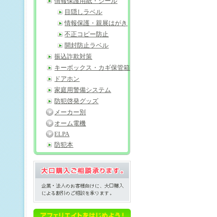
情報保護用紙・シール
目隠しラベル
情報保護・親展はがき
不正コピー防止
開封防止ラベル
振込詐欺対策
キーボックス・カギ保管箱
ドアホン
家庭用警備システム
防犯啓発グッズ
メーカー別
オーム電機
ELPA
防犯本