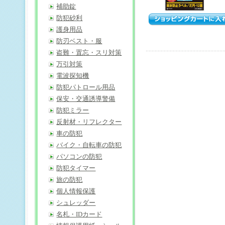
補助錠
防犯砂利
護身用品
防刃ベスト・服
盗難・置忘・スリ対策
万引対策
電波探知機
防犯パトロール用品
保安・交通誘導警備
防犯ミラー
反射材・リフレクター
車の防犯
バイク・自転車の防犯
パソコンの防犯
防犯タイマー
旅の防犯
個人情報保護
シュレッダー
名札・IDカード