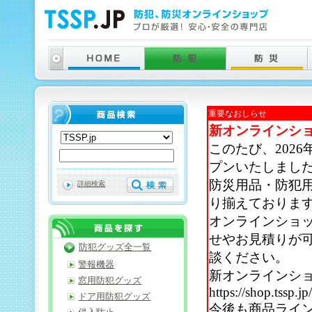
重要なおしらせ
新オンラインシ
このたび、202
プンいたしまし
防災用品・防犯
詳細検索
り揃えておりま
オンラインショ
せやお見積りが
防犯グッズ全一覧
談ください。
警報機器
新オンラインシ
窓用防犯グッズ
https://shop.tssp.jp
ドア用防犯グッズ
今後も商品ライ