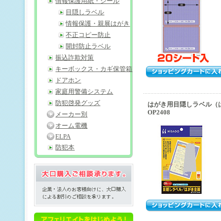
情報保護用紙・シール
目隠しラベル
情報保護・親展はがき
不正コピー防止
開封防止ラベル
振込詐欺対策
キーボックス・カギ保管箱
ドアホン
家庭用警備システム
防犯啓発グッズ
はがき用目隠しラベル（
OP2408
メーカー別
オーム電機
ELPA
防犯本