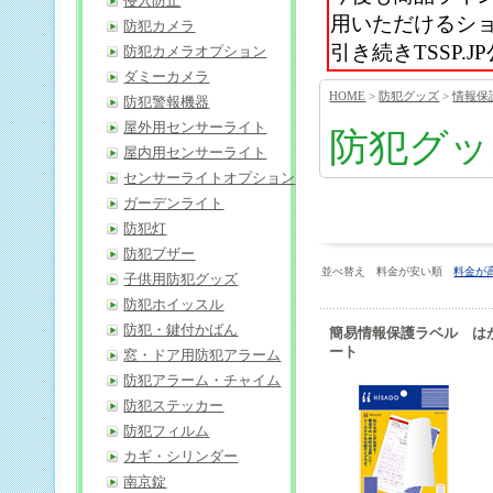
侵入防止
用いただけるシ
防犯カメラ
引き続きTSSP
防犯カメラオプション
ダミーカメラ
HOME
>
防犯グッズ
>
情報保
防犯警報機器
屋外用センサーライト
防犯グッ
屋内用センサーライト
センサーライトオプション
ガーデンライト
防犯灯
防犯ブザー
並べ替え 料金が安い順
料金が
子供用防犯グッズ
防犯ホイッスル
防犯・鍵付かばん
簡易情報保護ラベル は
ート
窓・ドア用防犯アラーム
防犯アラーム・チャイム
防犯ステッカー
防犯フィルム
カギ・シリンダー
南京錠