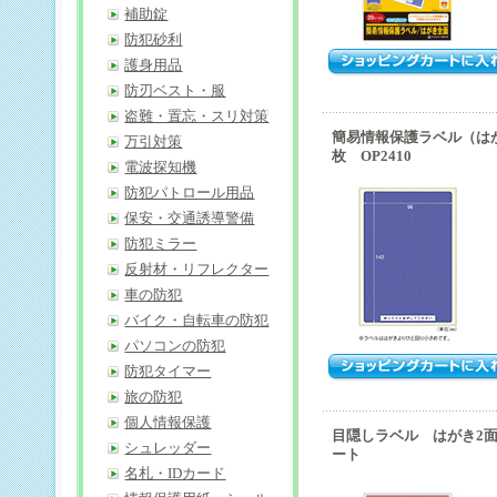
補助錠
防犯砂利
護身用品
防刃ベスト・服
盗難・置忘・スリ対策
簡易情報保護ラベル（は
万引対策
枚 OP2410
電波探知機
防犯パトロール用品
保安・交通誘導警備
防犯ミラー
反射材・リフレクター
車の防犯
バイク・自転車の防犯
パソコンの防犯
防犯タイマー
旅の防犯
個人情報保護
目隠しラベル はがき2面
シュレッダー
ート
名札・IDカード