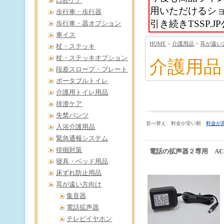
口腔ケア
用いただけるシ
歩行車・歩行器
引き続きTSSP
歩行車・器オプション
車イス
HOME
>
介護用品
>
耳が遠い
杖・ステッキ
杖・ステッキオプション
介護用品
段差スロープ・プレート
ポータブルトイレ
介護用トイレ用品
排泄ケア
失禁パンツ
並べ替え 料金が安い順
料金が
入浴介護用品
緊急通報システム
徘徊対策
電話の拡声器２専用 ACアダ
寝具・ベッド用品
床ずれ防止用品
耳が遠い方向け
集音器
電話拡声器
テレビイヤホン