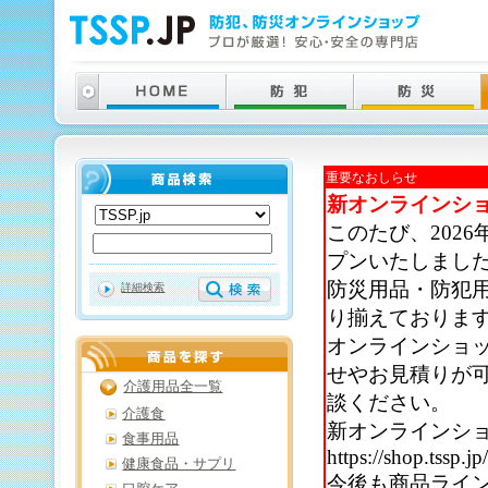
重要なおしらせ
新オンラインシ
このたび、202
プンいたしまし
防災用品・防犯
詳細検索
り揃えておりま
オンラインショ
せやお見積りが
介護用品全一覧
談ください。
介護食
新オンラインシ
食事用品
https://shop.tssp.jp
健康食品・サプリ
今後も商品ライ